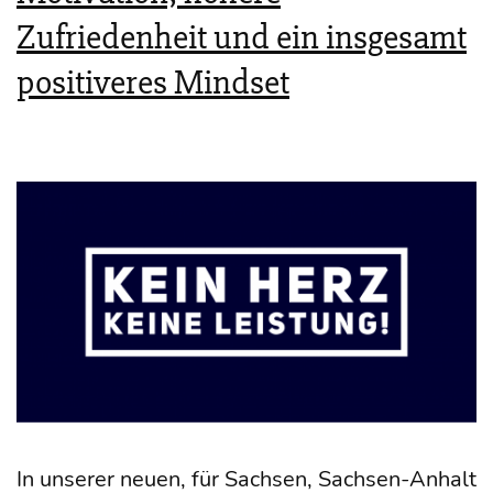
Zufriedenheit und ein insgesamt
positiveres Mindset
In unse­rer neu­en, für Sach­sen, Sach­­sen-Anhalt