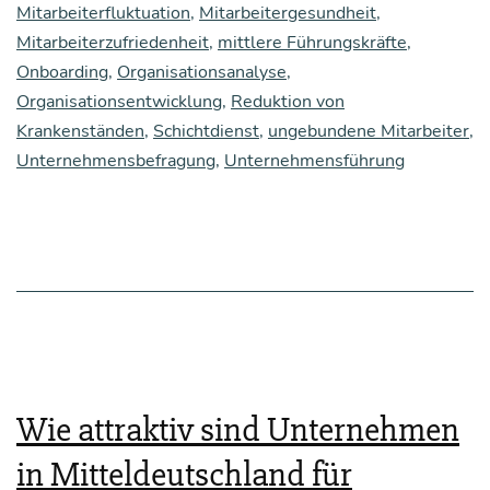
Mitarbeiterfluktuation
,
Mitarbeitergesundheit
,
frie­
Mitarbeiterzufriedenheit
,
mittlere Führungskräfte
,
den­
Onboarding
,
Organisationsanalyse
,
heit
Organisationsentwicklung
,
Reduktion von
Krankenständen
,
Schichtdienst
,
ungebundene Mitarbeiter
,
unter
Unternehmensbefragung
,
Unternehmensführung
Mit­
ar­
bei­
tern,
ins­
be­
son­
Wie attraktiv sind Unternehmen
de­
in Mitteldeutschland für
re