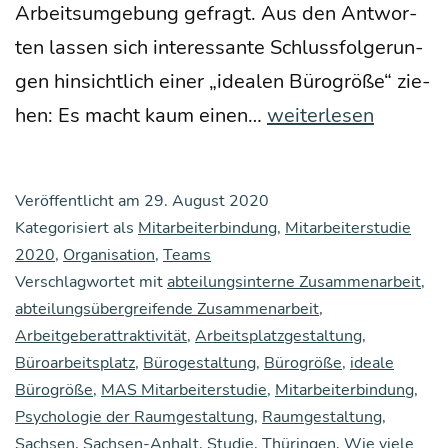
Arbeits­um­ge­bung gefragt. Aus den Ant­wor­
ten las­sen sich inter­es­san­te Schluss­fol­ge­run­
gen hin­sicht­lich einer „idea­len Büro­grö­ße“ zie­
Gibt
hen: Es macht kaum einen…
weiterlesen
es
so
Veröffentlicht am
29. August 2020
etwas
Kategorisiert als
Mitarbeiterbindung
,
Mitarbeiterstudie
wie
2020
,
Organisation
,
Teams
Verschlagwortet mit
abteilungsinterne Zusammenarbeit
eine
,
abteilungsübergreifende Zusammenarbeit
,
idea­
Arbeitgeberattraktivität
,
Arbeitsplatzgestaltung
,
le
Büroarbeitsplatz
,
Bürogestaltung
,
Bürogröße
,
ideale
Büro­
Bürogröße
,
MAS Mitarbeiterstudie
,
Mitarbeiterbindung
,
Psychologie der Raumgestaltung
,
Raumgestaltung
,
grö­
Sachsen
,
Sachsen-Anhalt
,
Studie
,
Thüringen
,
Wie viele