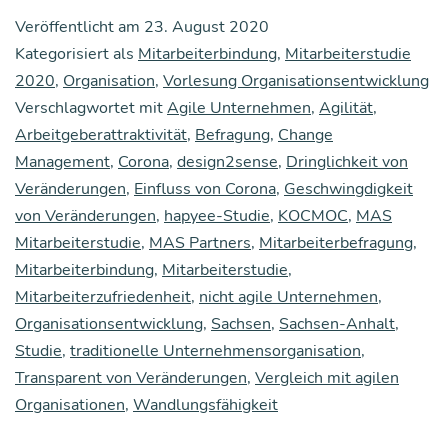
Unter­
Veröffentlicht am
23. August 2020
neh­
Kategorisiert als
Mitarbeiterbindung
,
Mitarbeiterstudie
men
2020
,
Organisation
,
Vorlesung Organisationsentwicklung
Verschlagwortet mit
Agile Unternehmen
zei­
,
Agilität
,
Arbeitgeberattraktivität
,
Befragung
,
Change
gen
Management
,
Corona
,
design2sense
,
Dringlichkeit von
sich
Veränderungen
,
Einfluss von Corona
,
Geschwingdigkeit
deut­
von Veränderungen
,
hapyee-Studie
,
KOCMOC
,
MAS
Mitarbeiterstudie
,
MAS Partners
,
Mitarbeiterbefragung
,
lich
Mitarbeiterbindung
,
Mitarbeiterstudie
,
wand­
Mitarbeiterzufriedenheit
,
nicht agile Unternehmen
,
lungs­
Organisationsentwicklung
,
Sachsen
,
Sachsen-Anhalt
,
fä­
Studie
,
traditionelle Unternehmensorganisation
,
Transparent von Veränderungen
,
Vergleich mit agilen
hi­
Organisationen
,
Wandlungsfähigkeit
ger