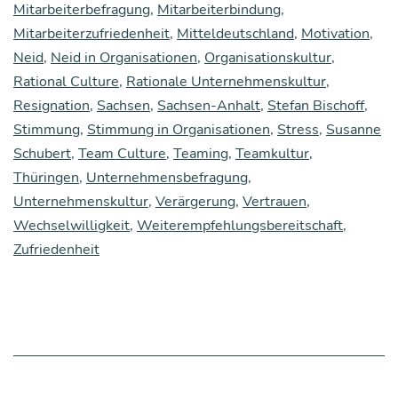
en
Mitarbeiterbefragung
,
Mitarbeiterbindung
,
Mitarbeiterzufriedenheit
,
Mitteldeutschland
,
Motivation
,
Neid
,
Neid in Organisationen
,
Organisationskultur
,
Rational Culture
,
Rationale Unternehmenskultur
,
Resignation
,
Sachsen
,
Sachsen-Anhalt
,
Stefan Bischoff
,
Stimmung
,
Stimmung in Organisationen
,
Stress
,
Susanne
Schubert
,
Team Culture
,
Teaming
,
Teamkultur
,
Thüringen
,
Unternehmensbefragung
,
Unternehmenskultur
,
Verärgerung
,
Vertrauen
,
Wechselwilligkeit
,
Weiterempfehlungsbereitschaft
,
Zufriedenheit