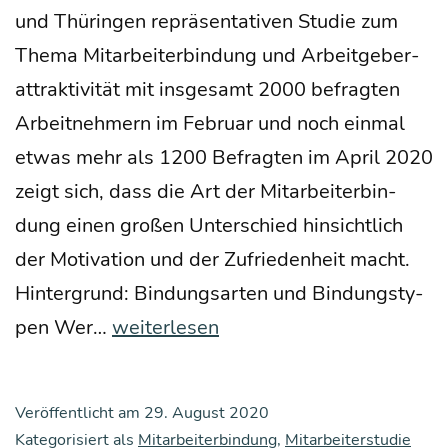
und Thü­rin­gen reprä­sen­ta­ti­ven Stu­die zum
The­ma Mit­ar­bei­ter­bin­dung und Arbeit­ge­ber­
at­trak­ti­vi­tät mit ins­ge­samt 2000 befrag­ten
Arbeit­neh­mern im Febru­ar und noch ein­mal
etwas mehr als 1200 Befrag­ten im April 2020
zeigt sich, dass die Art der Mit­ar­bei­ter­bin­
dung einen gro­ßen Unter­schied hin­sicht­lich
der Moti­va­ti­on und der Zufrie­den­heit macht.
Hin­ter­grund: Bin­dungs­ar­ten und Bin­dungs­ty­
Kein
pen Wer…
weiterlesen
Herz,
kei­
Veröffentlicht am
29. August 2020
ne
Kategorisiert als
Mitarbeiterbindung
,
Mitarbeiterstudie