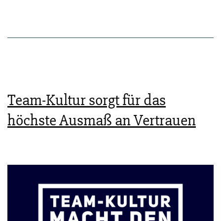
als
tra­
di­
tio­
nel­
le
Team-Kultur sorgt für das
Unter­
höchste Ausmaß an Vertrauen
neh­
men
—
und
deut­
lich
unbe­