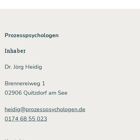
für
Arbeit­
neh­
Prozesspsychologen
mer,
und
Inhaber
wie
Dr. Jörg Heidig
steht
es
Brennereiweg 1
um
02906 Quitzdorf am See
die
heidig@prozesspsychologen.de
Mit­
0174 68 55 023
ar­
bei­