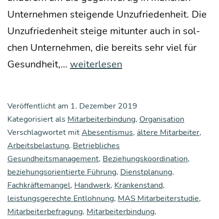
Unter­neh­men stei­gen­de Unzu­frie­den­heit. Die
Unzu­frie­den­heit stei­ge mit­un­ter auch in sol­
chen Unter­neh­men, die bereits sehr viel für
Die
Gesund­heit,…
weiterlesen
tat­
säch­
Veröffentlicht am
1. Dezember 2019
li­
Kategorisiert als
Mitarbeiterbindung
,
Organisation
chen
Verschlagwortet mit
Abesentismus
,
ältere Mitarbeiter
,
Arbeitsbelastung
,
Grün­
Betriebliches
Gesundheitsmanagement
,
Beziehungskoordination
,
de
beziehungsorientierte Führung
,
Dienstplanung
,
für
Fachkräftemangel
,
Handwerk
,
Krankenstand
,
hohe
leistungsgerechte Entlohnung
,
MAS Mitarbeiterstudie
,
Mitarbeiterbefragung
,
Mitarbeiterbindung
,
Unzu­