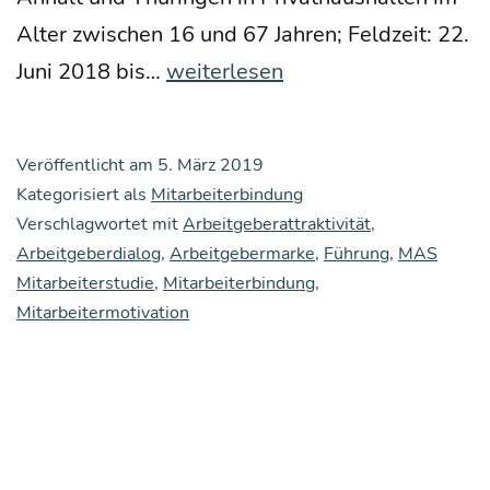
Alter zwi­schen 16 und 67 Jah­ren; Feld­zeit: 22.
Wie
Juni 2018 bis…
weiterlesen
attrak­
tiv
Veröffentlicht am
5. März 2019
sind
Kategorisiert als
Mitarbeiterbindung
Unter­
Verschlagwortet mit
Arbeitgeberattraktivität
,
Arbeitgeberdialog
,
neh­
Arbeitgebermarke
,
Führung
,
MAS
Mitarbeiterstudie
,
Mitarbeiterbindung
,
men
Mitarbeitermotivation
in
Mit­
tel­
deutsch­
land