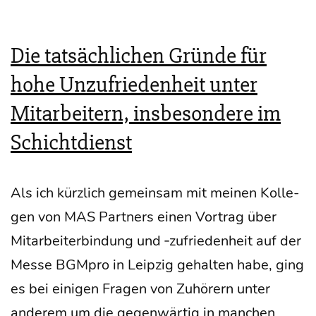
Die tatsächlichen Gründe für
hohe Unzufriedenheit unter
Mitarbeitern, insbesondere im
Schichtdienst
Als ich kürz­lich gemein­sam mit mei­nen Kol­le­
gen von MAS Part­ners einen Vor­trag über
Mit­ar­bei­ter­bin­dung und ‑zufrie­den­heit auf der
Mes­se BGM­pro in Leip­zig gehal­ten habe, ging
es bei eini­gen Fra­gen von Zuhö­rern unter
ande­rem um die gegen­wär­tig in man­chen