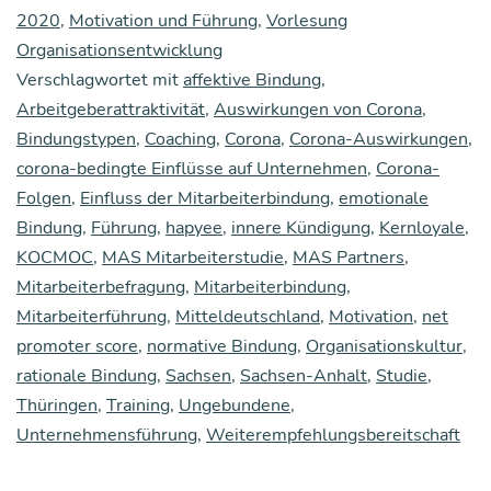
Leis­
2020
,
Motivation und Führung
,
Vorlesung
Organisationsentwicklung
tung:
Verschlagwortet mit
affektive Bindung
,
Emo­
Arbeitgeberattraktivität
,
Auswirkungen von Corona
,
tio­
Bindungstypen
,
Coaching
,
Corona
,
Corona-Auswirkungen
,
na­
corona-bedingte Einflüsse auf Unternehmen
,
Corona-
Folgen
,
Einfluss der Mitarbeiterbindung
,
emotionale
le
Bindung
,
Führung
,
hapyee
,
innere Kündigung
,
Kernloyale
,
Bin­
KOCMOC
,
MAS Mitarbeiterstudie
,
MAS Partners
,
dung
Mitarbeiterbefragung
,
Mitarbeiterbindung
,
sorgt
Mitarbeiterführung
,
Mitteldeutschland
,
Motivation
,
net
promoter score
,
normative Bindung
,
Organisationskultur
,
bei
rationale Bindung
,
Sachsen
,
Sachsen-Anhalt
,
Studie
,
Mit­
Thüringen
,
Training
,
Ungebundene
,
ar­
Unternehmensführung
,
Weiterempfehlungsbereitschaft
bei­