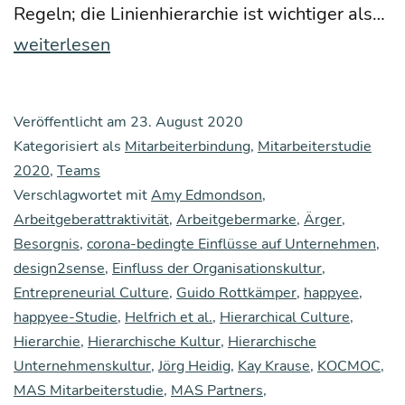
Te
Regeln; die Lini­en­hier­ar­chie ist wich­ti­ger als…
Ku
weiterlesen
tu
so
Veröffentlicht am
23. August 2020
fü
Kategorisiert als
Mitarbeiterbindung
,
Mitarbeiterstudie
da
2020
,
Teams
Verschlagwortet mit
Amy Edmondson
,
hö
Arbeitgeberattraktivität
,
Arbeitgebermarke
,
Ärger
,
te
Besorgnis
,
corona-bedingte Einflüsse auf Unternehmen
,
Au
design2sense
,
Einfluss der Organisationskultur
,
m
Entrepreneurial Culture
,
Guido Rottkämper
,
happyee
,
happyee-Studie
,
Helfrich et al.
,
Hierarchical Culture
,
an
Hierarchie
,
Hierarchische Kultur
,
Hierarchische
Ve
Unternehmenskultur
,
Jörg Heidig
,
Kay Krause
,
KOCMOC
,
tr
MAS Mitarbeiterstudie
,
MAS Partners
,