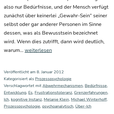
also nur Bedürf­nis­se, und der Mensch ver­fügt
zunächst über kei­ner­lei „Gewahr-Sein“ sei­ner
selbst oder gar ande­rer Per­so­nen im Sin­ne
des­sen, was als Bewusst­sein bezeich­net
wird. Wenn dies zutrifft, dann wird deut­lich,
Wie
war­um…
weiterlesen
ent­
wi­
Veröffentlicht am
8. Januar 2012
ckelt
Kategorisiert als
Prozesspsychologie
sich
Verschlagwortet mit
Abwehrmechanismen
,
Bedürfnisse
,
Entwicklung
das Ich?
,
Es
,
Frustrationstoleranz
,
Grenzerfahrungen
,
Ich
,
kognitive Instanz
,
Melanie Klein
,
Michael Winterhoff
,
Prozesspsychologie
,
psychoanalytisch
,
Über-Ich