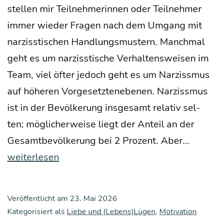
stel­len mir Teil­neh­me­rin­nen oder Teil­neh­mer
immer wie­der Fra­gen nach dem Umgang mit
nar­ziss­ti­schen Hand­lungs­mus­tern. Manch­mal
geht es um nar­ziss­ti­sche Ver­hal­tens­wei­sen im
Team, viel öfter jedoch geht es um Nar­ziss­mus
auf höhe­ren Vor­ge­setz­ten­ebe­nen. Nar­ziss­mus
ist in der Bevöl­ke­rung ins­ge­samt rela­tiv sel­
ten; mög­li­cher­wei­se liegt der Anteil an der
Mas­
Gesamt­be­völ­ke­rung bei 2 Pro­zent. Aber…
ken
weiterlesen
der
Selbst
Veröffentlicht am
23. Mai 2026
ret­
Kategorisiert als
Liebe und (Lebens)Lügen
,
Motivation