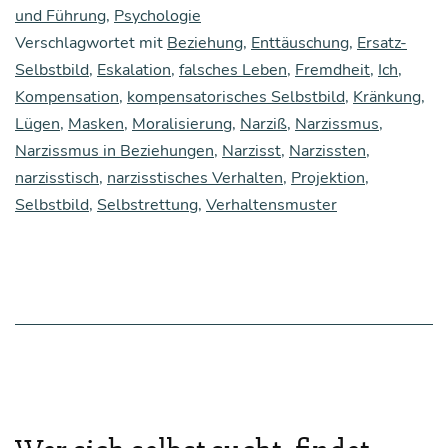
tung:
und Führung
,
Psychologie
Verschlagwortet mit
Beziehung
,
Enttäuschung
,
Ersatz-
Über
Selbstbild
,
Eskalation
,
falsches Leben
,
Fremdheit
,
Ich
,
Nar­
Kompensation
,
kompensatorisches Selbstbild
,
Kränkung
,
ziss­
Lügen
,
Masken
,
Moralisierung
,
Narziß
,
Narzissmus
,
mus
Narzissmus in Beziehungen
,
Narzisst
,
Narzissten
,
narzisstisch
,
narzisstisches Verhalten
,
Projektion
,
und
Selbstbild
,
Selbstrettung
,
Verhaltensmuster
die
Fremd
heit
des
eige­
nen
Leben