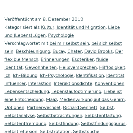
sich
selbst
Veröffentlicht am
8. Dezember 2019
sucht,
Kategorisiert als
Kultur, Identität und Migration
,
Liebe
fin­
und (Lebens)Lügen
,
Psychologie
Verschlagwortet mit
bei mir selbst sein
det
,
bei sich selbst
sein
,
Beschleunigung
,
Bucay
,
Chater
,
David Brooks
,
Der
nichts
flexible Mensch
,
Erinnerungen
,
Esoteriker
,
fluide
Identität
,
Gewohnheiten
,
Heilsversprechen
,
Hilflosigkeit
,
Ich
,
Ich-Bildung
,
Ich-Psychologie
,
Identifikation
,
Identität
,
Influencer
,
Interaktion
,
Interaktionsdichte
,
Konventionen
,
Lebensentscheidung
,
Lebenslaufoptimierung
,
Liebe ist
eine Entscheidung
,
Maaz
,
Medienwirkung auf das Gehirn
,
Optionen
,
Partnerwechsel
,
Richard Sennett
,
Selbst
,
Selbstanalyse
,
Selbstbetrachtungen
,
Selbstentfaltung
,
Selbstentfremdung
,
Selbstfindung
,
Selbstfindungsgurus
,
Selbstreflexion
,
Selbstrotation
,
Selbstsuche
,