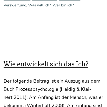
Verzweiflung
,
Was will ich?
,
Wer bin ich?
Wie entwickelt sich das Ich?
Der fol­gen­de Bei­trag ist ein Aus­zug aus dem
Buch Pro­zess­psy­cho­lo­gie (Hei­dig & Klei­
nert 2011): Am Anfang ist der Mensch, was er
bekommt (Win­ter­hoff 2008). Am Anfang sind