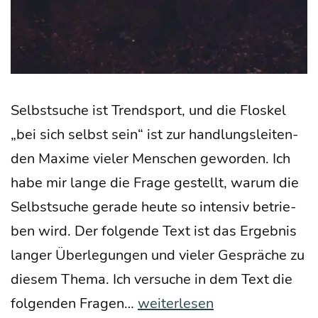
Selbst­su­che ist Trend­sport, und die Flos­kel
„bei sich selbst sein“ ist zur hand­lungs­lei­ten­
den Maxi­me vie­ler Men­schen gewor­den. Ich
habe mir lan­ge die Fra­ge gestellt, war­um die
Selbst­su­che gera­de heu­te so inten­siv betrie­
ben wird. Der fol­gen­de Text ist das Ergeb­nis
lan­ger Über­le­gun­gen und vie­ler Gesprä­che zu
die­sem The­ma. Ich ver­su­che in dem Text die
Wer
fol­gen­den Fra­gen…
weiterlesen