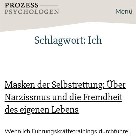
Zum
Menü
Prozesspsychologen
Inhalt
springen
Schlagwort:
Ich
Masken der Selbstrettung: Über
Narzissmus und die Fremdheit
des eigenen Lebens
Wenn ich Füh­rungs­kräf­te­trai­nings durch­füh­re,