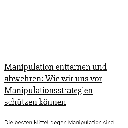
Prin­
zip
der
Basis­
li­
nie
Manipulation enttarnen und
—
abwehren: Wie wir uns vor
War­
um
Manipulationsstrategien
„Lügen
schützen können
erken­
nen“
Die bes­ten Mit­tel gegen Mani­pu­la­ti­on sind
ohne