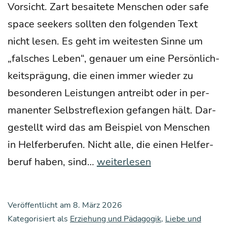
Vor­sicht. Zart besai­te­te Men­schen oder safe
space see­kers soll­ten den fol­gen­den Text
nicht lesen. Es geht im wei­tes­ten Sin­ne um
„fal­sches Leben“, genau­er um eine Per­sön­lich­
keits­prä­gung, die einen immer wie­der zu
beson­de­ren Leis­tun­gen antreibt oder in per­
ma­nen­ter Selbst­re­fle­xi­on gefan­gen hält. Dar­
ge­stellt wird das am Bei­spiel von Men­schen
in Hel­fer­be­ru­fen. Nicht alle, die einen Hel­fer­
Das
be­ruf haben, sind…
weiterlesen
uner­
sätt­
Veröffentlicht am
8. März 2026
li­
Kategorisiert als
Erziehung und Pädagogik
,
Liebe und