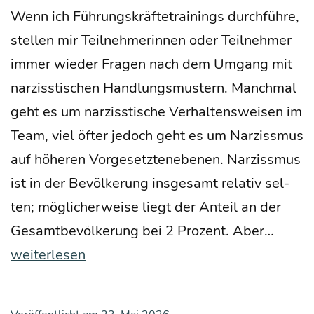
Wenn ich Füh­rungs­kräf­te­trai­nings durch­füh­re,
stel­len mir Teil­neh­me­rin­nen oder Teil­neh­mer
immer wie­der Fra­gen nach dem Umgang mit
nar­ziss­ti­schen Hand­lungs­mus­tern. Manch­mal
geht es um nar­ziss­ti­sche Ver­hal­tens­wei­sen im
Team, viel öfter jedoch geht es um Nar­ziss­mus
auf höhe­ren Vor­ge­setz­ten­ebe­nen. Nar­ziss­mus
ist in der Bevöl­ke­rung ins­ge­samt rela­tiv sel­
ten; mög­li­cher­wei­se liegt der Anteil an der
Mas­
Gesamt­be­völ­ke­rung bei 2 Pro­zent. Aber…
ken
weiterlesen
der
Selbst