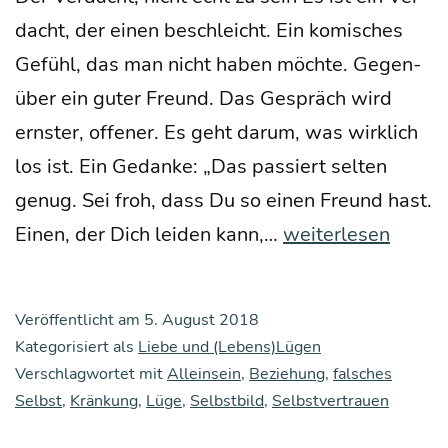
dacht, der einen beschleicht. Ein komi­sches
Gefühl, das man nicht haben möch­te. Gegen­
über ein guter Freund. Das Gespräch wird
erns­ter, offe­ner. Es geht dar­um, was wirk­lich
los ist. Ein Gedan­ke: „Das pas­siert sel­ten
genug. Sei froh, dass Du so einen Freund hast.
Über
Einen, der Dich lei­den kann,…
weiterlesen
fal­
sche
Veröffentlicht am
5. August 2018
Selbst­
Kategorisiert als
Liebe und (Lebens)Lügen
bil­
Verschlagwortet mit
Alleinsein
,
Beziehung
,
falsches
Selbst
,
Kränkung
,
Lüge
,
Selbstbild
,
Selbstvertrauen
der
und