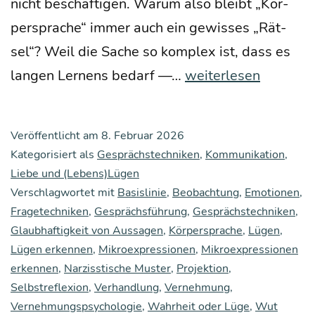
nicht beschäf­ti­gen. War­um also bleibt „Kör­
per­spra­che“ immer auch ein gewis­ses „Rät­
sel“? Weil die Sache so kom­plex ist, dass es
Mikro­
lan­gen Ler­nens bedarf —…
weiterlesen
ex­
pres­
Veröffentlicht am
8. Februar 2026
sio­
Kategorisiert als
Gesprächstechniken
,
Kommunikation
,
nen,
Liebe und (Lebens)Lügen
Verschlagwortet mit
Basislinie
,
Beobachtung
Kör­
,
Emotionen
,
Fragetechniken
,
Gesprächsführung
,
Gesprächstechniken
,
per­
Glaubhaftigkeit von Aussagen
,
Körpersprache
,
Lügen
,
spra­
Lügen erkennen
,
Mikroexpressionen
,
Mikroexpressionen
che
erkennen
,
Narzisstische Muster
,
Projektion
,
Selbstreflexion
,
Verhandlung
,
Vernehmung
,
und
Vernehmungspsychologie
,
Wahrheit oder Lüge
,
Wut
das