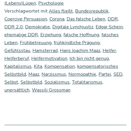
che
(Lebens)Lügen
,
Psychologie
Verschlagwortet mit
Alles fließt
Selbst
,
Bundesrepublik
,
Coercive Persuasion
,
Corona
,
Das falsche Leben
,
DDR
,
DDR 2.0
,
Demokratie
,
Digitale Lynchjustiz
,
Edgar Schein
,
ehemalige DDR
,
Erziehung
,
falsche Hoffnung
,
falsches
Leben
,
Frühbetreuung
,
frühkindliche Prägung
,
Gefühlsstau
,
Hamsterrad
,
Hans Joachim Maaz
,
Helfer
,
Helferberuf
,
Helfermotivation
,
Ich bin nicht genug
,
Kapitalismus
,
Kita
,
Kompensation
,
kompensatorisches
Selbstbild
,
Maaz
,
Narzissmus
,
Normopathie
,
Partei
,
SED
,
Selbst
,
Selbstbild
,
Sozialismus
,
Totalitarismus
,
unersättlich
,
Wassili Grossman