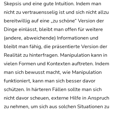
Skep­sis und eine gute Intui­ti­on. Indem man
Selbst­
nicht zu ver­trau­ens­se­lig ist und sich nicht all­zu
re­
bereit­wil­lig auf eine „zu schö­ne“ Ver­si­on der
fle­
Din­ge ein­lässt, bleibt man offen für wei­te­re
xi­
(ande­re, abwei­chen­de) Infor­ma­tio­nen und
on
bleibt man fähig, die prä­sen­tier­te Ver­si­on der
und
Rea­li­tät zu hin­ter­fra­gen. Mani­pu­la­ti­on kann in
Ver­
vie­len For­men und Kon­tex­ten auf­tre­ten. Indem
gleichs­
man sich bewusst macht, wie Mani­pu­la­ti­on
grund­
funk­tio­niert, kann man sich bes­ser davor
la­
schüt­zen. In här­te­ren Fäl­len soll­te man sich
ge
nicht davor scheu­en, exter­ne Hil­fe in Anspruch
Unsinn
zu neh­men, um sich aus sol­chen Situa­tio­nen zu
ist