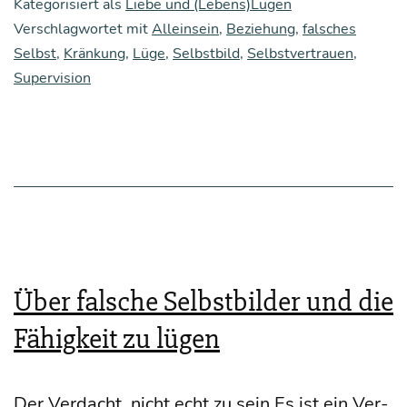
Kategorisiert als
Liebe und (Lebens)Lügen
Boden
Verschlagwortet mit
Alleinsein
,
Beziehung
,
falsches
Selbst
,
Kränkung
,
Lüge
der Lüge
,
Selbstbild
,
Selbstvertrauen
,
Supervision
Über falsche Selbstbilder und die
Fähigkeit zu lügen
Der Ver­dacht, nicht echt zu sein Es ist ein Ver­