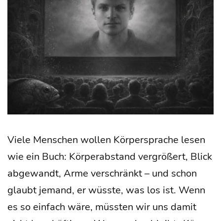
Vie­le Men­schen wol­len Kör­per­spra­che lesen
wie ein Buch: Kör­per­ab­stand ver­grö­ßert, Blick
abge­wandt, Arme ver­schränkt – und schon
glaubt jemand, er wüss­te, was los ist. Wenn
es so ein­fach wäre, müss­ten wir uns damit