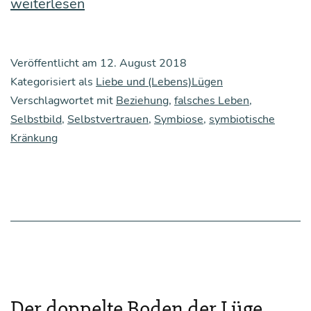
des
weiterlesen
Lebe
fal­
Veröffentlicht am
12. August 2018
sche
Kategorisiert als
Liebe und (Lebens)Lügen
Lie­
Verschlagwortet mit
Beziehung
,
falsches Leben
,
Selbstbild
,
Selbstvertrauen
,
Symbiose
,
symbiotische
be
Kränkung
Der doppelte Boden der Lüge