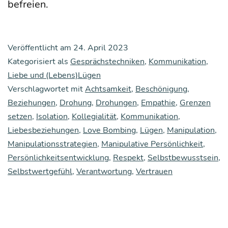
befreien.
Veröffentlicht am
24. April 2023
Kategorisiert als
Gesprächstechniken
,
Kommunikation
,
Liebe und (Lebens)Lügen
Verschlagwortet mit
Achtsamkeit
,
Beschönigung
,
Beziehungen
,
Drohung
,
Drohungen
,
Empathie
,
Grenzen
setzen
,
Isolation
,
Kollegialität
,
Kommunikation
,
Liebesbeziehungen
,
Love Bombing
,
Lügen
,
Manipulation
,
Manipulationsstrategien
,
Manipulative Persönlichkeit
,
Persönlichkeitsentwicklung
,
Respekt
,
Selbstbewusstsein
,
Selbstwertgefühl
,
Verantwortung
,
Vertrauen