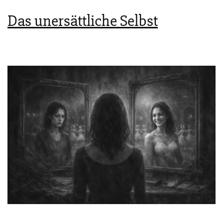
Leben
Das unersättliche Selbst