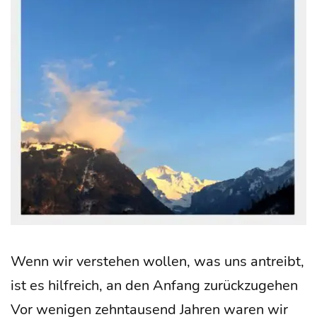
Wenn wir ver­ste­hen wol­len, was uns antreibt,
ist es hilf­reich, an den Anfang zurück­zu­ge­hen
Vor weni­gen zehn­tau­send Jah­ren waren wir