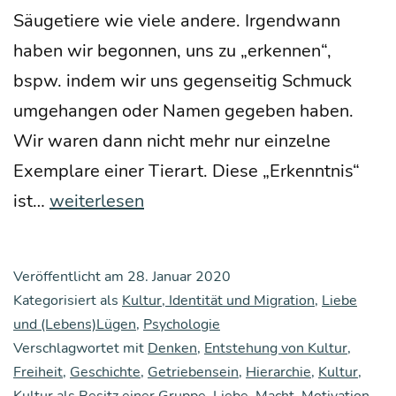
Säu­ge­tie­re wie vie­le ande­re. Irgend­wann
haben wir begon­nen, uns zu „erken­nen“,
bspw. indem wir uns gegen­sei­tig Schmuck
umge­han­gen oder Namen gege­ben haben.
Wir waren dann nicht mehr nur ein­zel­ne
Exem­pla­re einer Tier­art. Die­se „Erkennt­nis“
Wor­
ist…
weiterlesen
aus
unse­
Veröffentlicht am
28. Januar 2020
re
Kategorisiert als
Kultur, Identität und Migration
,
Liebe
Welt
und (Lebens)Lügen
,
Psychologie
Verschlagwortet mit
gemacht
Denken
,
Entstehung von Kultur
,
Freiheit
,
Geschichte
,
Getriebensein
,
Hierarchie
,
Kultur
,
ist,