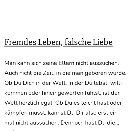
Fremdes Leben, falsche Liebe
Man kann sich sei­ne Eltern nicht aus­su­chen.
Auch nicht die Zeit, in die man gebo­ren wur­de.
Ob Du Dich in der Welt, in der Du lebst, will­
kom­men oder hin­ein­ge­wor­fen fühlst, ist der
Welt herz­lich egal. Ob Du es leicht hast oder
kämp­fen musst, kannst Du Dir also erst ein­
Fre
mal nicht aus­su­chen. Den­noch hast Du die…