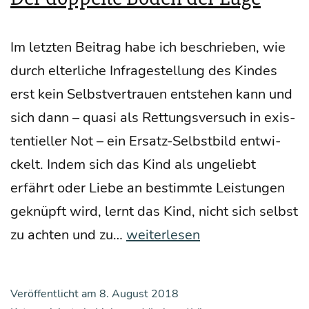
Im letz­ten Bei­trag habe ich beschrie­ben, wie
durch elter­li­che Infra­ge­stel­lung des Kin­des
erst kein Selbst­ver­trau­en ent­ste­hen kann und
sich dann – qua­si als Ret­tungs­ver­such in exis­
ten­ti­el­ler Not – ein Ersatz-Selb­st­­bild ent­wi­
ckelt. Indem sich das Kind als unge­liebt
erfährt oder Lie­be an bestimm­te Leis­tun­gen
geknüpft wird, lernt das Kind, nicht sich selbst
Der
zu ach­ten und zu…
weiterlesen
dop­
pel­
Veröffentlicht am
8. August 2018
te