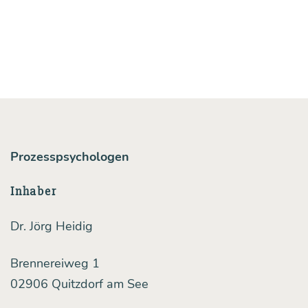
die
Fähig­
keit
zu lügen
Prozesspsychologen
Inhaber
Dr. Jörg Heidig
Brennereiweg 1
02906 Quitzdorf am See