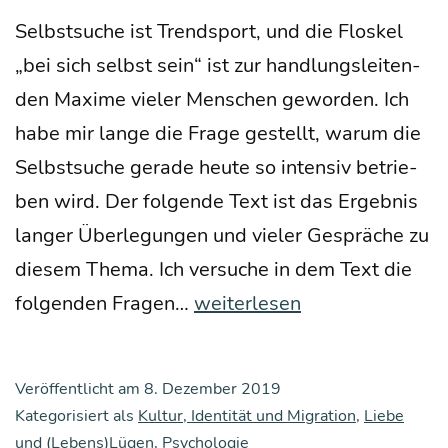
Selbst­su­che ist Trend­sport, und die Flos­kel
„bei sich selbst sein“ ist zur hand­lungs­lei­ten­
den Maxi­me vie­ler Men­schen gewor­den. Ich
habe mir lan­ge die Fra­ge gestellt, war­um die
Selbst­su­che gera­de heu­te so inten­siv betrie­
ben wird. Der fol­gen­de Text ist das Ergeb­nis
lan­ger Über­le­gun­gen und vie­ler Gesprä­che zu
die­sem The­ma. Ich ver­su­che in dem Text die
Wer
fol­gen­den Fra­gen…
weiterlesen
sich
selbst
Veröffentlicht am
8. Dezember 2019
sucht,
Kategorisiert als
Kultur, Identität und Migration
,
Liebe
fin­
und (Lebens)Lügen
,
Psychologie