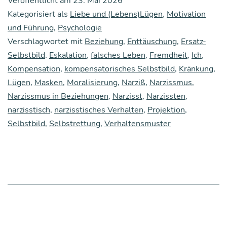
Veröffentlicht am
23. Mai 2026
ret­
Kategorisiert als
Liebe und (Lebens)Lügen
,
Motivation
tung:
und Führung
,
Psychologie
Verschlagwortet mit
Beziehung
,
Enttäuschung
,
Ersatz-
Über
Selbstbild
,
Eskalation
,
falsches Leben
,
Fremdheit
,
Ich
,
Nar­
Kompensation
,
kompensatorisches Selbstbild
,
Kränkung
,
ziss­
Lügen
,
Masken
,
Moralisierung
,
Narziß
,
Narzissmus
,
mus
Narzissmus in Beziehungen
,
Narzisst
,
Narzissten
,
narzisstisch
,
narzisstisches Verhalten
,
Projektion
,
und
Selbstbild
,
Selbstrettung
,
Verhaltensmuster
die
Fremd
heit
des
eige­
nen