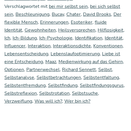
Verschlagwortet mit
bei mir selbst sein
det
,
bei sich selbst
sein
,
Beschleunigung
,
Bucay
,
Chater
,
David Brooks
,
Der
nichts
flexible Mensch
,
Erinnerungen
,
Esoteriker
,
fluide
Identität
,
Gewohnheiten
,
Heilsversprechen
,
Hilflosigkeit
,
Ich
,
Ich-Bildung
,
Ich-Psychologie
,
Identifikation
,
Identität
,
Influencer
,
Interaktion
,
Interaktionsdichte
,
Konventionen
,
Lebensentscheidung
,
Lebenslaufoptimierung
,
Liebe ist
eine Entscheidung
,
Maaz
,
Medienwirkung auf das Gehirn
,
Optionen
,
Partnerwechsel
,
Richard Sennett
,
Selbst
,
Selbstanalyse
,
Selbstbetrachtungen
,
Selbstentfaltung
,
Selbstentfremdung
,
Selbstfindung
,
Selbstfindungsgurus
,
Selbstreflexion
,
Selbstrotation
,
Selbstsuche
,
Verzweiflung
,
Was will ich?
,
Wer bin ich?