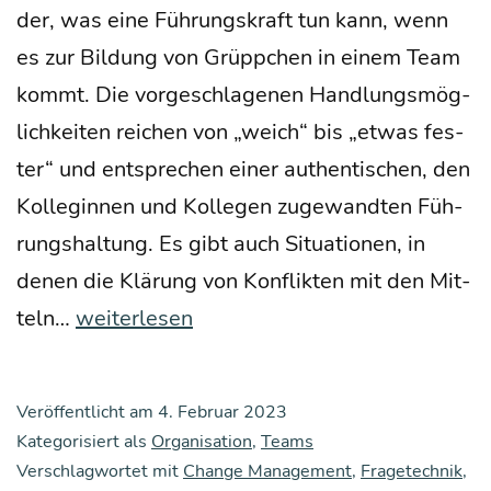
der, was eine Füh­rungs­kraft tun kann, wenn
es zur Bil­dung von Grüpp­chen in einem Team
kommt. Die vor­ge­schla­ge­nen Hand­lungs­mög­
lich­kei­ten rei­chen von „weich“ bis „etwas fes­
ter“ und ent­spre­chen einer authen­ti­schen, den
Kol­le­gin­nen und Kol­le­gen zuge­wand­ten Füh­
rungs­hal­tung. Es gibt auch Situa­tio­nen, in
denen die Klä­rung von Kon­flik­ten mit den Mit­
Wie
teln…
weiterlesen
kann
ich
Veröffentlicht am
4. Februar 2023
als
Kategorisiert als
Organisation
,
Teams
Füh­
Verschlagwortet mit
Change Management
,
Fragetechnik
,