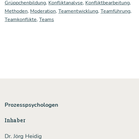
Grüppchenbildung
rungs­
,
Konfliktanalyse
,
Konfliktbearbeitung
,
Methoden
,
Moderation
,
Teamentwicklung
,
Teamführung
,
kraft
Teamkonflikte
,
Teams
mit
Grüpp­
chen­
bil­
dung
im
Team
umge­
Prozesspsychologen
hen?
Inhaber
Dr. Jörg Heidig