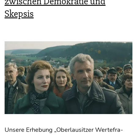
zwischen Demokratie und
Skepsis
Unse­re Erhe­bung „Ober­lau­sit­zer Wer­te­fra­