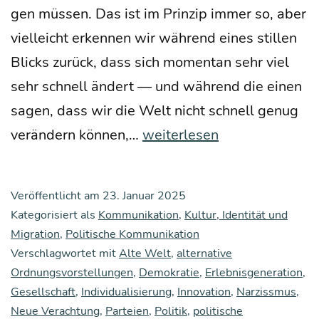
gen müs­sen. Das ist im Prin­zip immer so, aber
viel­leicht erken­nen wir wäh­rend eines stil­len
Blicks zurück, dass sich momen­tan sehr viel
sehr schnell ändert — und wäh­rend die einen
sagen, dass wir die Welt nicht schnell genug
Neue
ver­än­dern kön­nen,…
weiterlesen
Ver­
ach­
Veröffentlicht am
23. Januar 2025
tung
Kategorisiert als
Kommunikation
,
Kultur, Identität und
Migration
,
Politische Kommunikation
Verschlagwortet mit
Alte Welt
,
alternative
Ordnungsvorstellungen
,
Demokratie
,
Erlebnisgeneration
,
Gesellschaft
,
Individualisierung
,
Innovation
,
Narzissmus
,
Neue Verachtung
,
Parteien
,
Politik
,
politische