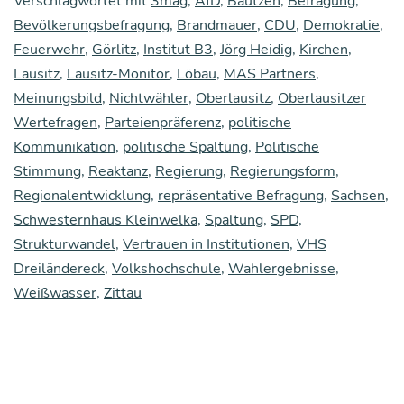
Verschlagwortet mit
3mag
,
AfD
,
Bautzen
,
Befragung
te­
,
Bevölkerungsbefragung
,
Brandmauer
,
CDU
,
Demokratie
,
fra­
Feuerwehr
,
Görlitz
,
Institut B3
,
Jörg Heidig
,
Kirchen
,
gen
Lausitz
,
Lausitz-Monitor
,
Löbau
,
MAS Partners
,
(Lang­
Meinungsbild
,
Nichtwähler
,
Oberlausitz
,
Oberlausitzer
Wertefragen
,
Parteienpräferenz
,
politische
fas­
Kommunikation
,
politische Spaltung
,
Politische
sung):
Stimmung
,
Reaktanz
,
Regierung
,
Regierungsform
,
Das
Regionalentwicklung
,
repräsentative Befragung
,
Sachsen
,
Dilem­
Schwesternhaus Kleinwelka
,
Spaltung
,
SPD
,
Strukturwandel
,
Vertrauen in Institutionen
,
VHS
ma
Dreiländereck
,
Volkshochschule
,
Wahlergebnisse
,
zwi­
Weißwasser
,
Zittau
schen
Demo­
kra­
tie