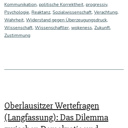
Kommunikation
,
politische Korrektheit
,
progressiv
,
Psychologie
,
Reaktanz
,
Sozialwissenschaft
,
Verachtung
,
Wahrheit
,
Widerstand gegen Überzeugungsdruck
,
Wissenschaft
,
Wissenschaftler
,
wokeness
,
Zukunft
,
Zustimmung
Oberlausitzer Wertefragen
(Langfassung): Das Dilemma