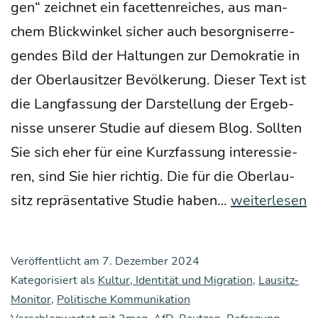
gen“ zeich­net ein facet­ten­rei­ches, aus man­
chem Blick­win­kel sicher auch besorg­nis­er­re­
gen­des Bild der Hal­tun­gen zur Demo­kra­tie in
der Ober­lau­sit­zer Bevöl­ke­rung. Die­ser Text ist
die Lang­fas­sung der Dar­stel­lung der Ergeb­
nis­se unse­rer Stu­die auf die­sem Blog. Soll­ten
Sie sich eher für eine Kurz­fas­sung inter­es­sie­
ren, sind Sie hier rich­tig. Die für die Ober­lau­
Ober­
sitz reprä­sen­ta­ti­ve Stu­die haben…
weiterlesen
lau­
sit­
Veröffentlicht am
7. Dezember 2024
zer
Kategorisiert als
Kultur, Identität und Migration
,
Lausitz-
Wer­
Monitor
,
Politische Kommunikation