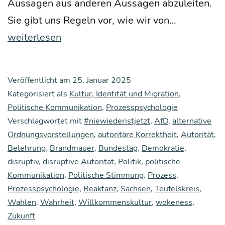
Aus­sa­gen aus ande­ren Aus­sa­gen abzu­lei­ten.
Wahr­
Sie gibt uns Regeln vor, wie wir von…
heit
weiterlesen
als
Pro­
Veröffentlicht am
25. Januar 2025
zess
Kategorisiert als
Kultur, Identität und Migration
,
Politische Kommunikation
,
Prozesspsychologie
Verschlagwortet mit
#niewiederistjetzt
,
AfD
,
alternative
Ordnungsvorstellungen
,
autoritäre Korrektheit
,
Autorität
,
Belehrung
,
Brandmauer
,
Bundestag
,
Demokratie
,
disruptiv
,
disruptive Autorität
,
Politik
,
politische
Kommunikation
,
Politische Stimmung
,
Prozess
,
Prozesspsychologie
,
Reaktanz
,
Sachsen
,
Teufelskreis
,
Wahlen
,
Wahrheit
,
Willkommenskultur
,
wokeness
,
Zukunft