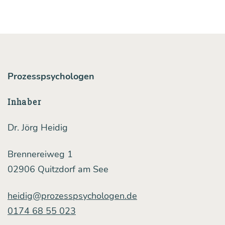
und
Skep­
sis
Prozesspsychologen
Inhaber
Dr. Jörg Heidig
Brennereiweg 1
02906 Quitzdorf am See
heidig@prozesspsychologen.de
0174 68 55 023