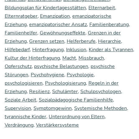
pa­
Bildungsplan für Kindertagesstätten
,
Elternarbeit
,
ti­
Elternratgeber
,
Emanzipation
,
emanzipatorische
on
Erziehung
,
emanzipatorischer Ansatz
,
Familienberatung
,
Familienhelfer
,
Gewöhnungseffekte
,
Grenzen in der
unse­
Erziehung
,
Grenzen setzen
,
Helferberufe
,
Hierarchie
,
rer
Hilfebedarf
,
Hinterfragung
,
Inklusion
,
Kinder als Tyrannen
,
Kin­
Kultur der Hinterfragung
,
Macht
,
Missbrauch
,
der
Opferschutz
,
psychische Belastungen
,
psychische
Störungen
,
Psychohygiene
,
Psychologie
,
über­
psychologisieren
,
Psychologisierung
,
Regeln in der
trie­
Erziehung
,
Resilienz
,
Schulämter
,
Schulpsychologen
,
ben
Soziale Arbeit
,
Sozialpädagogische Familienhilfe
,
—
Supervision
,
Symptomgewinn
,
Systemische Methoden
,
tyrannische Kinder
,
Unterordnung von Eltern
,
und
Verdrängung
,
Verstärkersysteme
haben