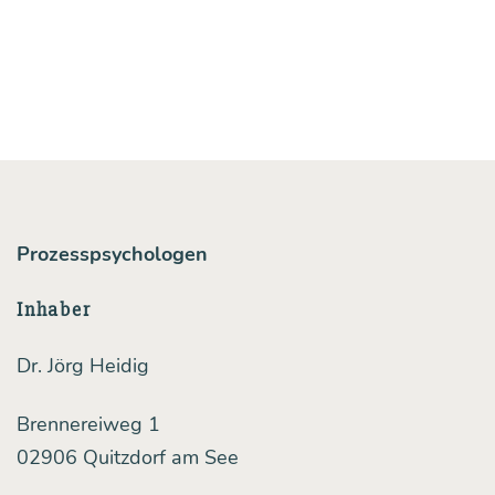
(noch)
kaum
Werk­
zeu­
ge,
die
Fol­
Prozesspsychologen
gen
zu
Inhaber
behe­
Dr. Jörg Heidig
ben
Brennereiweg 1
02906 Quitzdorf am See