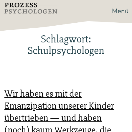
Zum
Menü
Prozesspsychologen
Inhalt
springen
Schlagwort:
Schulpsychologen
Wir haben es mit der
Emanzipation unserer Kinder
übertrieben — und haben
(noch) kaum Werkzeuge, die