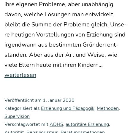
ihre eige­nen Pro­ble­me, aber unab­hän­gig
davon, wel­che Lösun­gen man ent­wi­ckelt,
bleibt die Sum­me der Pro­ble­me gleich. Unse­
re heu­ti­gen Vor­stel­lun­gen von Erzie­hung sind
irgend­wann aus bestimm­ten Grün­den ent­
stan­den. Aber aus der Art und Wei­se, wie
Wir
vie­le Eltern heu­te mit ihren Kin­dern…
haben
weiterlesen
es
mit
Veröffentlicht am
1. Januar 2020
der
Kategorisiert als
Erziehung und Pädagogik
,
Methoden
,
Eman­
Supervision
Verschlagwortet mit
ADHS
,
autoritäre Erziehung
zi­
,
Autorität
,
Behaviorismus
,
Beratungsmethoden
,