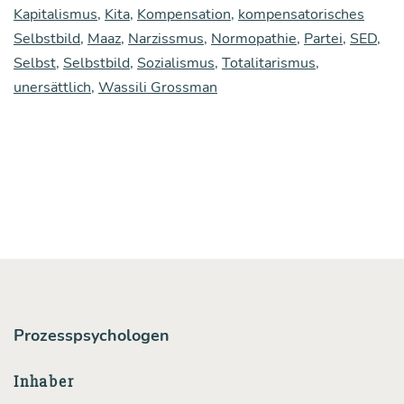
Kapitalismus
,
Kita
,
Kompensation
,
kompensatorisches
Selbstbild
,
Maaz
,
Narzissmus
,
Normopathie
,
Partei
,
SED
,
Selbst
,
Selbstbild
,
Sozialismus
,
Totalitarismus
,
unersättlich
,
Wassili Grossman
Prozesspsychologen
Inhaber