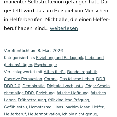
ma­nen­ter Selbst­re­fle­xi­on gefan­gen hält. Dar­
ge­stellt wird das am Bei­spiel von Men­schen
in Hel­fer­be­ru­fen. Nicht alle, die einen Hel­fer­
Das
be­ruf haben, sind…
weiterlesen
uner­
sätt­
Veröffentlicht am
8. März 2026
li­
Kategorisiert als
Erziehung und Pädagogik
,
Liebe und
che
(Lebens)Lügen
,
Psychologie
Verschlagwortet mit
Alles fließt
Selbst
,
Bundesrepublik
,
Coercive Persuasion
,
Corona
,
Das falsche Leben
,
DDR
,
DDR 2.0
,
Demokratie
,
Digitale Lynchjustiz
,
Edgar Schein
,
ehemalige DDR
,
Erziehung
,
falsche Hoffnung
,
falsches
Leben
,
Frühbetreuung
,
frühkindliche Prägung
,
Gefühlsstau
,
Hamsterrad
,
Hans Joachim Maaz
,
Helfer
,
Helferberuf
,
Helfermotivation
,
Ich bin nicht genug
,