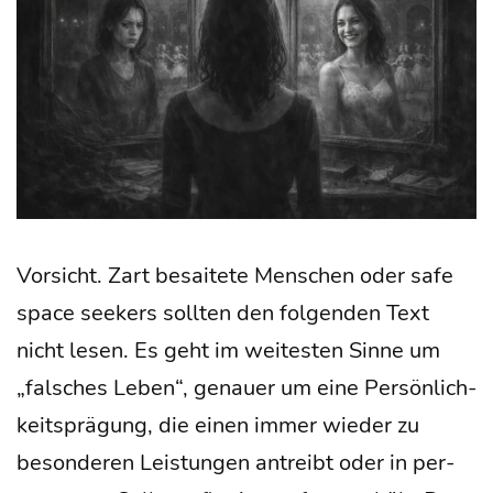
Vor­sicht. Zart besai­te­te Men­schen oder safe
space see­kers soll­ten den fol­gen­den Text
nicht lesen. Es geht im wei­tes­ten Sin­ne um
„fal­sches Leben“, genau­er um eine Per­sön­lich­
keits­prä­gung, die einen immer wie­der zu
beson­de­ren Leis­tun­gen antreibt oder in per­