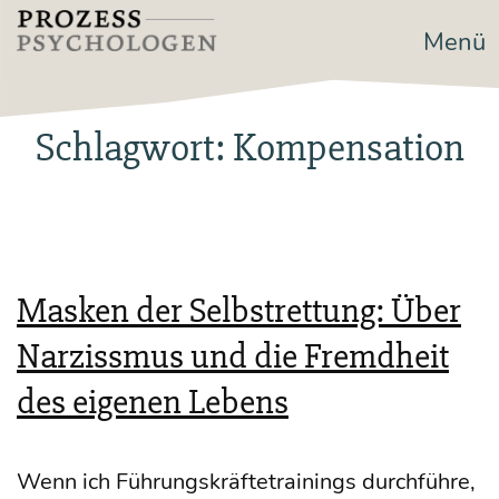
Zum
Menü
Prozesspsychologen
Inhalt
springen
Schlagwort:
Kompensation
Masken der Selbstrettung: Über
Narzissmus und die Fremdheit
des eigenen Lebens
Wenn ich Füh­rungs­kräf­te­trai­nings durch­füh­re,