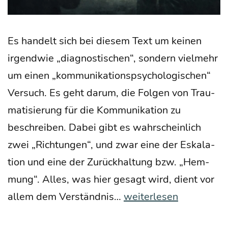
Es han­delt sich bei die­sem Text um kei­nen
irgend­wie „dia­gnos­ti­schen“, son­dern viel­mehr
um einen „kom­mu­ni­ka­ti­ons­psy­cho­lo­gi­schen“
Ver­such. Es geht dar­um, die Fol­gen von Trau­
ma­ti­sie­rung für die Kom­mu­ni­ka­ti­on zu
beschrei­ben. Dabei gibt es wahr­schein­lich
zwei „Rich­tun­gen“, und zwar eine der Eska­la­
ti­on und eine der Zurück­hal­tung bzw. „Hem­
mung“. Alles, was hier gesagt wird, dient vor
Über
allem dem Ver­ständ­nis…
weiterlesen
die