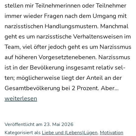
stel­len mir Teil­neh­me­rin­nen oder Teil­neh­mer
immer wie­der Fra­gen nach dem Umgang mit
nar­ziss­ti­schen Hand­lungs­mus­tern. Manch­mal
geht es um nar­ziss­ti­sche Ver­hal­tens­wei­sen im
Team, viel öfter jedoch geht es um Nar­ziss­mus
auf höhe­ren Vor­ge­setz­ten­ebe­nen. Nar­ziss­mus
ist in der Bevöl­ke­rung ins­ge­samt rela­tiv sel­
ten; mög­li­cher­wei­se liegt der Anteil an der
Mas­
Gesamt­be­völ­ke­rung bei 2 Pro­zent. Aber…
ken
weiterlesen
der
Selbst
Veröffentlicht am
23. Mai 2026
ret­
Kategorisiert als
Liebe und (Lebens)Lügen
,
Motivation