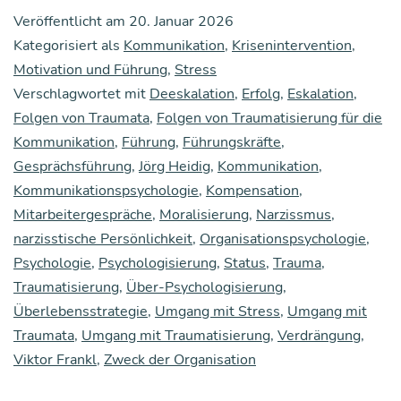
Fol­
Veröffentlicht am
20. Januar 2026
gen
Kategorisiert als
Kommunikation
,
Krisenintervention
,
von
Motivation und Führung
,
Stress
Verschlagwortet mit
Deeskalation
Trau­
,
Erfolg
,
Eskalation
,
Folgen von Traumata
,
Folgen von Traumatisierung für die
ma­
Kommunikation
,
Führung
,
Führungskräfte
,
ta
Gesprächsführung
,
Jörg Heidig
,
Kommunikation
,
für
Kommunikationspsychologie
,
Kompensation
,
Mitarbeitergespräche
,
Moralisierung
,
Narzissmus
,
die
narzisstische Persönlichkeit
,
Organisationspsychologie
,
Kom­
Psychologie
,
Psychologisierung
,
Status
,
Trauma
,
mu­
Traumatisierung
,
Über-Psychologisierung
,
ni­
Überlebensstrategie
,
Umgang mit Stress
,
Umgang mit
Traumata
,
Umgang mit Traumatisierung
,
Verdrängung
,
ka­
Viktor Frankl
,
Zweck der Organisation
ti­
on