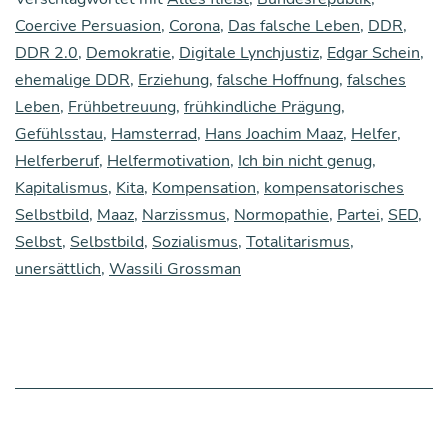
Selbst
Coercive Persuasion
,
Corona
,
Das falsche Leben
,
DDR
,
DDR 2.0
,
Demokratie
,
Digitale Lynchjustiz
,
Edgar Schein
,
ehemalige DDR
,
Erziehung
,
falsche Hoffnung
,
falsches
Leben
,
Frühbetreuung
,
frühkindliche Prägung
,
Gefühlsstau
,
Hamsterrad
,
Hans Joachim Maaz
,
Helfer
,
Helferberuf
,
Helfermotivation
,
Ich bin nicht genug
,
Kapitalismus
,
Kita
,
Kompensation
,
kompensatorisches
Selbstbild
,
Maaz
,
Narzissmus
,
Normopathie
,
Partei
,
SED
,
Selbst
,
Selbstbild
,
Sozialismus
,
Totalitarismus
,
unersättlich
,
Wassili Grossman