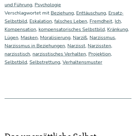
tung:
und Führung
,
Psychologie
Verschlagwortet mit
Beziehung
,
Enttäuschung
,
Ersatz-
Über
Selbstbild
,
Eskalation
,
falsches Leben
,
Fremdheit
,
Ich
,
Nar­
Kompensation
,
kompensatorisches Selbstbild
,
Kränkung
,
ziss­
Lügen
,
Masken
,
Moralisierung
,
Narziß
,
Narzissmus
,
mus
Narzissmus in Beziehungen
,
Narzisst
,
Narzissten
,
narzisstisch
,
narzisstisches Verhalten
,
Projektion
,
und
Selbstbild
,
Selbstrettung
,
Verhaltensmuster
die
Fremd
heit
des
eige­
nen
Leben