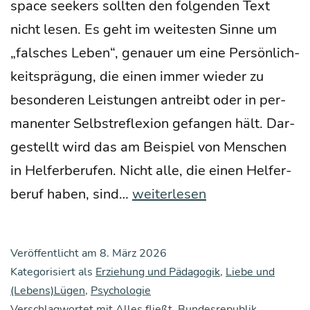
space see­kers soll­ten den fol­gen­den Text
nicht lesen. Es geht im wei­tes­ten Sin­ne um
„fal­sches Leben“, genau­er um eine Per­sön­lich­
keits­prä­gung, die einen immer wie­der zu
beson­de­ren Leis­tun­gen antreibt oder in per­
ma­nen­ter Selbst­re­fle­xi­on gefan­gen hält. Dar­
ge­stellt wird das am Bei­spiel von Men­schen
in Hel­fer­be­ru­fen. Nicht alle, die einen Hel­fer­
Das
be­ruf haben, sind…
weiterlesen
uner­
sätt­
Veröffentlicht am
8. März 2026
li­
Kategorisiert als
Erziehung und Pädagogik
,
Liebe und
che
(Lebens)Lügen
,
Psychologie
Verschlagwortet mit
Alles fließt
,
Bundesrepublik
,