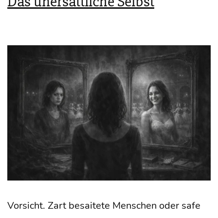
Das unersättliche Selbst
Vor­sicht. Zart besai­te­te Men­schen oder safe