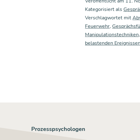
Veröffentlicht am
11. N
Kategorisiert als
Gesprä
Verschlagwortet mit
Ab
Feuerwehr
,
Gesprächsf
Manipulationstechniken
belastenden Ereignisse
Prozesspsychologen