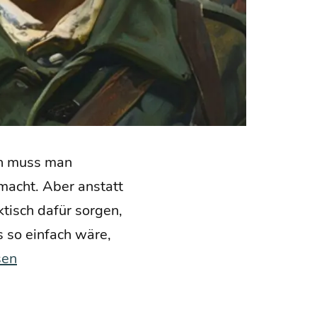
­on muss man
emacht. Aber anstatt
k­tisch dafür sor­gen,
s so ein­fach wäre,
sen