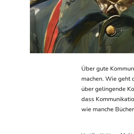
Über gute Kom­mu­ni­
machen. Wie geht da
über gelin­gen­de Kom
dass Kom­mu­ni­ka­ti
wie man­che Bücher 