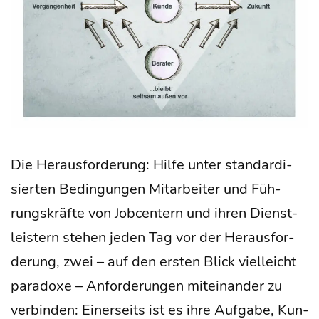
Die Her­aus­for­de­rung: Hil­fe unter stan­dar­di­
sier­ten Bedin­gun­gen Mit­ar­bei­ter und Füh­
rungs­kräf­te von Job­cen­tern und ihren Dienst­
leis­tern ste­hen jeden Tag vor der Her­aus­for­
de­rung, zwei – auf den ers­ten Blick viel­leicht
para­do­xe – Anfor­de­run­gen mit­ein­an­der zu
ver­bin­den: Einer­seits ist es ihre Auf­ga­be, Kun­