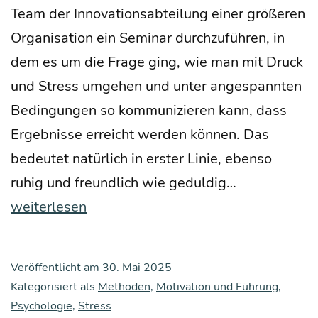
Team der Inno­va­ti­ons­ab­tei­lung einer grö­ße­ren
Orga­ni­sa­ti­on ein Semi­nar durch­zu­füh­ren, in
dem es um die Fra­ge ging, wie man mit Druck
und Stress umge­hen und unter ange­spann­ten
Bedin­gun­gen so kom­mu­ni­zie­ren kann, dass
Ergeb­nis­se erreicht wer­den kön­nen. Das
bedeu­tet natür­lich in ers­ter Linie, eben­so
Hand­
ruhig und freund­lich wie gedul­dig…
lungs­
weiterlesen
fä­
hig­
Veröffentlicht am
30. Mai 2025
keit
Kategorisiert als
Methoden
,
Motivation und Führung
,
unter Druck
Psychologie
,
Stress