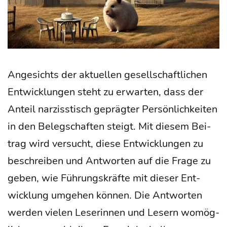
Ange­sichts der aktu­el­len gesell­schaft­li­chen
Ent­wick­lun­gen steht zu erwar­ten, dass der
Anteil nar­ziss­tisch gepräg­ter Per­sön­lich­kei­ten
in den Beleg­schaf­ten steigt. Mit die­sem Bei­
trag wird ver­sucht, die­se Ent­wick­lun­gen zu
beschrei­ben und Ant­wor­ten auf die Fra­ge zu
geben, wie Füh­rungs­kräf­te mit die­ser Ent­
wick­lung umge­hen kön­nen. Die Ant­wor­ten
wer­den vie­len Lese­rin­nen und Lesern womög­