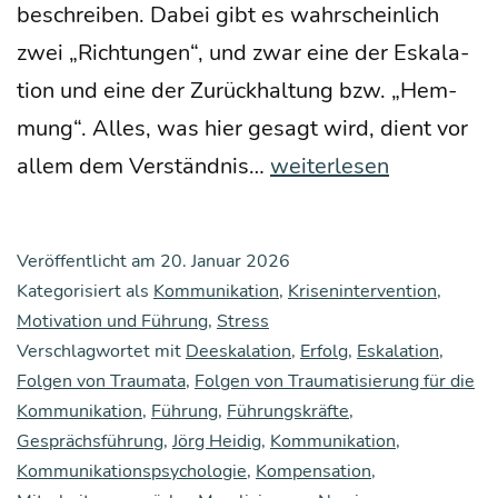
beschrei­ben. Dabei gibt es wahr­schein­lich
zwei „Rich­tun­gen“, und zwar eine der Eska­la­
ti­on und eine der Zurück­hal­tung bzw. „Hem­
mung“. Alles, was hier gesagt wird, dient vor
Über
allem dem Ver­ständ­nis…
weiterlesen
die
Fol­
Veröffentlicht am
20. Januar 2026
gen
Kategorisiert als
Kommunikation
,
Krisenintervention
,
von
Motivation und Führung
,
Stress
Verschlagwortet mit
Deeskalation
Trau­
,
Erfolg
,
Eskalation
,
Folgen von Traumata
,
Folgen von Traumatisierung für die
ma­
Kommunikation
,
Führung
,
Führungskräfte
,
ta
Gesprächsführung
,
Jörg Heidig
,
Kommunikation
,
für
Kommunikationspsychologie
,
Kompensation
,