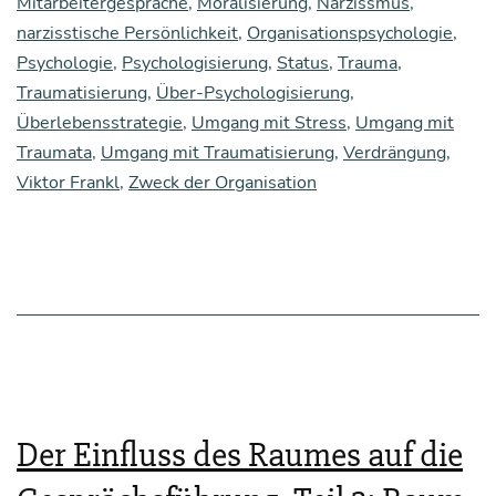
Mitarbeitergespräche
,
Moralisierung
,
Narzissmus
,
die
narzisstische Persönlichkeit
,
Organisationspsychologie
,
Kom­
Psychologie
,
Psychologisierung
,
Status
,
Trauma
,
mu­
Traumatisierung
,
Über-Psychologisierung
,
ni­
Überlebensstrategie
,
Umgang mit Stress
,
Umgang mit
Traumata
,
Umgang mit Traumatisierung
,
Verdrängung
,
ka­
Viktor Frankl
,
Zweck der Organisation
ti­
on
Der Einfluss des Raumes auf die