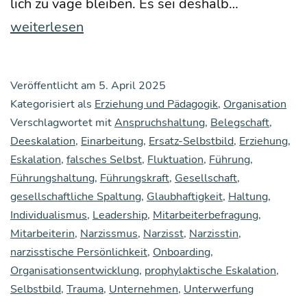
Wenn
lich zu vage blei­ben. Es sei des­halb…
der
weiterlesen
Hams­
ter
Veröffentlicht am
5. April 2025
Geburts­
Kategorisiert als
Erziehung und Pädagogik
,
Organisation
tag
Verschlagwortet mit
Anspruchshaltung
,
Belegschaft
,
Deeskalation
,
Einarbeitung
,
Ersatz-Selbstbild
,
hat:
Erziehung
,
Eskalation
,
falsches Selbst
,
Fluktuation
,
Führung
,
Nar­
Führungshaltung
,
Führungskraft
,
Gesellschaft
,
ziss­
gesellschaftliche Spaltung
,
Glaubhaftigkeit
,
Haltung
,
tisch
Individualismus
,
Leadership
,
Mitarbeiterbefragung
,
Mitarbeiterin
,
Narzissmus
,
Narzisst
,
Narzisstin
,
moti­
narzisstische Persönlichkeit
,
Onboarding
,
vier­
Organisationsentwicklung
,
prophylaktische Eskalation
,
ter
Selbstbild
,
Trauma
,
Unternehmen
,
Unterwerfung
Anspruchs