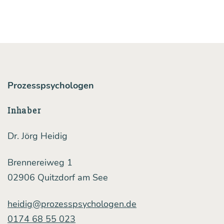
Leit­
fa­
den
für
eben­
Prozesspsychologen
so
wirk­
Inhaber
sa­
Dr. Jörg Heidig
me
wie
Brennereiweg 1
dees­
02906 Quitzdorf am See
ka­
heidig@prozesspsychologen.de
lie­
0174 68 55 023