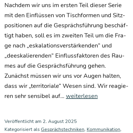
Nach­dem wir uns im ers­ten Teil die­ser Serie
mit den Ein­flüs­sen von Tisch­for­men und Sitz­
po­si­tio­nen auf die Gesprächs­füh­rung beschäf­
tigt haben, soll es im zwei­ten Teil um die Fra­
ge nach „eska­la­ti­ons­ver­stär­ken­den“ und
„dees­ka­lie­ren­den“ Ein­fluss­fak­to­ren des Rau­
mes auf die Gesprächs­füh­rung gehen.
Zunächst müs­sen wir uns vor Augen hal­ten,
dass wir „ter­ri­to­ria­le“ Wesen sind. Wir reagie­
Der
ren sehr sen­si­bel auf…
weiterlesen
Ein­
fluss
Veröffentlicht am
2. August 2025
des
Kategorisiert als
Gesprächstechniken
,
Kommunikation
,