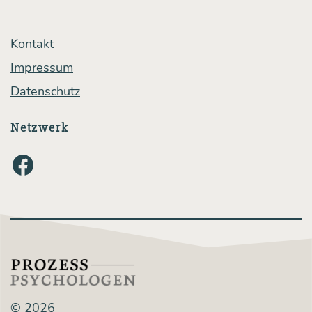
ren­
de
Kontakt
und
Impressum
gesun­
Datenschutz
de
Gesprä­
Netzwerk
che
Facebook
© 2026