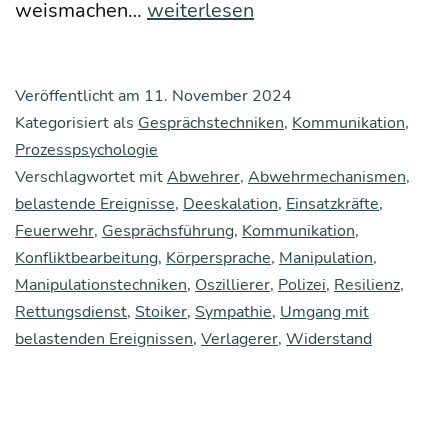
Dees­
weis­ma­chen…
weiterlesen
ka­
la­
Veröffentlicht am
11. November 2024
ti­
Kategorisiert als
Gesprächstechniken
,
Kommunikation
,
on
Prozesspsychologie
Verschlagwortet mit
Abwehrer
,
Abwehrmechanismen
,
belastende Ereignisse
,
Deeskalation
,
Einsatzkräfte
,
Feuerwehr
,
Gesprächsführung
,
Kommunikation
,
Konfliktbearbeitung
,
Körpersprache
,
Manipulation
,
Manipulationstechniken
,
Oszillierer
,
Polizei
,
Resilienz
,
Rettungsdienst
,
Stoiker
,
Sympathie
,
Umgang mit
belastenden Ereignissen
,
Verlagerer
,
Widerstand