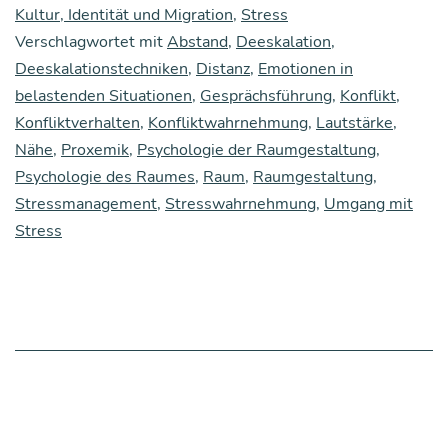
Rau­
Kultur, Identität und Migration
,
Stress
Verschlagwortet mit
Abstand
mes
,
Deeskalation
,
Deeskalationstechniken
,
Distanz
,
Emotionen in
auf
belastenden Situationen
,
Gesprächsführung
,
Konflikt
,
die
Konfliktverhalten
,
Konfliktwahrnehmung
,
Lautstärke
,
Gesprächs­
Nähe
,
Proxemik
,
Psychologie der Raumgestaltung
,
Psychologie des Raumes
,
Raum
,
Raumgestaltung
,
füh­
Stressmanagement
,
Stresswahrnehmung
,
Umgang mit
rung,
Stress
Teil
2:
Raum
und
Stress