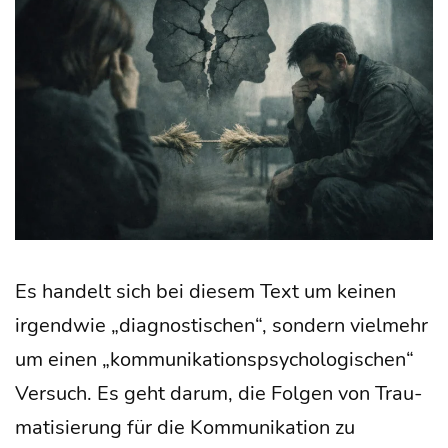
Es han­delt sich bei die­sem Text um kei­nen
irgend­wie „dia­gnos­ti­schen“, son­dern viel­mehr
um einen „kom­mu­ni­ka­ti­ons­psy­cho­lo­gi­schen“
Ver­such. Es geht dar­um, die Fol­gen von Trau­
ma­ti­sie­rung für die Kom­mu­ni­ka­ti­on zu