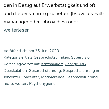
den in Bezug auf Erwerbs­tä­tig­keit und oft
auch Lebens­füh­rung zu hel­fen (bspw. als Fall­
Psy­
man­a­na­ger oder Job­coa­ches) oder…
cho­
weiterlesen
hy­
gie­
Veröffentlicht am
25. Juni 2023
ne
Kategorisiert als
Gesprächstechniken
,
Supervision
und
Verschlagwortet mit
Achtsamkeit
,
Change Talk
,
Deeskalation
,
Gesprächsführung
,
Gesprächsführung im
Gesprächs­
Jobcenter
,
Jobcenter
,
Motivierende Gesprächsführung
,
füh­
nichts wollen
,
Psychohygiene
rung
–
ein