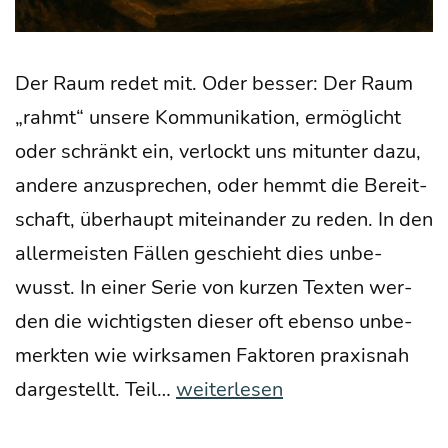
Der Raum redet mit. Oder bes­ser: Der Raum
„rahmt“ unse­re Kom­mu­ni­ka­ti­on, ermög­licht
oder schränkt ein, ver­lockt uns mit­un­ter dazu,
ande­re anzu­spre­chen, oder hemmt die Bereit­
schaft, über­haupt mit­ein­an­der zu reden. In den
aller­meis­ten Fäl­len geschieht dies unbe­
wusst. In einer Serie von kur­zen Tex­ten wer­
den die wich­tigs­ten die­ser oft eben­so unbe­
merk­ten wie wirk­sa­men Fak­to­ren pra­xis­nah
Der
dar­ge­stellt. Teil…
weiterlesen
Ein­