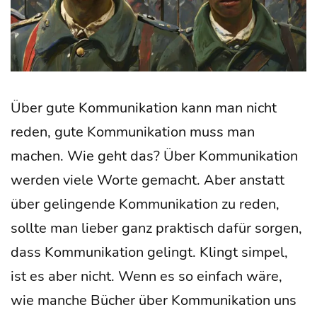
rung
für
Füh­
rungs­
Über gute Kom­mu­ni­ka­ti­on kann man nicht
kräf­
reden, gute Kom­mu­ni­ka­ti­on muss man
te
machen. Wie geht das? Über Kom­mu­ni­ka­ti­on
wer­den vie­le Wor­te gemacht. Aber anstatt
über gelin­gen­de Kom­mu­ni­ka­ti­on zu reden,
soll­te man lie­ber ganz prak­tisch dafür sor­gen,
dass Kom­mu­ni­ka­ti­on gelingt. Klingt sim­pel,
ist es aber nicht. Wenn es so ein­fach wäre,
wie man­che Bücher über Kom­mu­ni­ka­ti­on uns