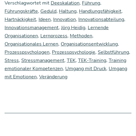
Verschlagwortet mit
Deeskalation
,
Führung
,
Führungskräfte
,
Geduld
,
Haltung
,
Handlungsfähigkeit
,
Hartnäckigkeit
,
Ideen
,
Innovation
,
Innovationsabteilung
,
Innovationsmanagement
,
Jörg Heidig
,
Lernende
Organisationen
,
Lernprozess
,
Methoden
,
Organisationales Lernen
,
Organisationsentwicklung
,
Prozesspsychologen
,
Prozesspsychologie
,
Selbstführung
,
Stress
,
Stressmanagement
,
TEK
,
TEK-Training
,
Training
emotionaler Kompetenzen
,
Umgang mit Druck
,
Umgang
mit Emotionen
,
Veränderung