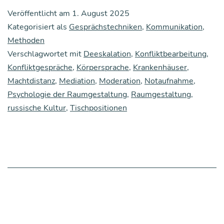
fluss
Veröffentlicht am
1. August 2025
des
Kategorisiert als
Gesprächstechniken
,
Kommunikation
,
Rau­
Methoden
Verschlagwortet mit
Deeskalation
mes
,
Konfliktbearbeitung
,
Konfliktgespräche
,
Körpersprache
,
Krankenhäuser
,
auf
Machtdistanz
,
Mediation
,
Moderation
,
Notaufnahme
,
die
Psychologie der Raumgestaltung
,
Raumgestaltung
,
Gesprächs­
russische Kultur
,
Tischpositionen
füh­
rung,
Teil
1:
Posi­
ti­