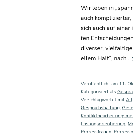
Wir leben in „span­ne
auch kom­pli­zier­ter
sich auch auf einer i
fen Ent­schei­dun­gen
diver­ser, viel­fäl­ti
el­lem Halt“, nach…
Veröffentlicht am
11. O
Kategorisiert als
Gesprä
Verschlagwortet mit
All
Gesprächshaltung
,
Gesp
Konfliktbearbeitungsm
Lösungsorientierung
,
Mo
Prozessfragen
,
Prozesso