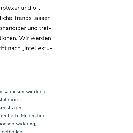
m­ple­xer und oft
li­che Trends las­sen
­hän­gi­ger und tref­
­tio­nen. Wir wer­den
cht nach „intel­lek­tu­
nisationsentwicklung
sführung
,
sensfragen
,
ientierte Moderation
,
tionsentwicklung
,
pmethoden