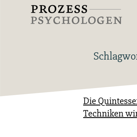
Zum
Inhalt
springen
Prozesspsychologen
Schlagwo
Die Quintess
Techniken wi