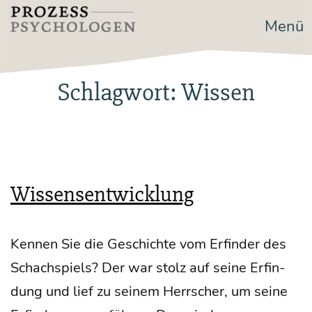
Zum
Menü
Prozesspsychologen
Inhalt
springen
Schlagwort:
Wissen
Wissensentwicklung
Ken­nen Sie die Geschich­te vom Erfin­der des
Schach­spiels? Der war stolz auf sei­ne Erfin­
dung und lief zu sei­nem Herr­scher, um sei­ne