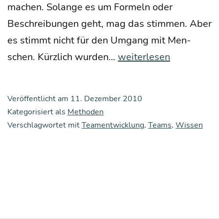
machen. Solan­ge es um For­meln oder
Beschrei­bun­gen geht, mag das stim­men. Aber
es stimmt nicht für den Umgang mit Men­
Der
schen. Kürz­lich wur­den…
weiterlesen
feh­
len­
Veröffentlicht am
11. Dezember 2010
de
Kategorisiert als
Methoden
Blick:
Verschlagwortet mit
Teamentwicklung
,
Teams
,
Wissen
über
Wis­
sen,
das
den