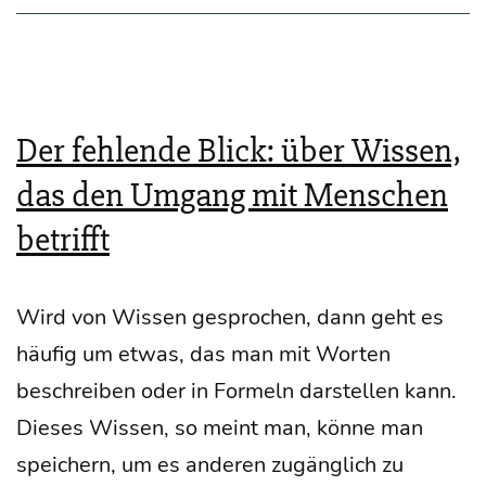
Der fehlende Blick: über Wissen,
das den Umgang mit Menschen
betrifft
Wird von Wis­sen gespro­chen, dann geht es
häu­fig um etwas, das man mit Wor­ten
beschrei­ben oder in For­meln dar­stel­len kann.
Die­ses Wis­sen, so meint man, kön­ne man
spei­chern, um es ande­ren zugäng­lich zu