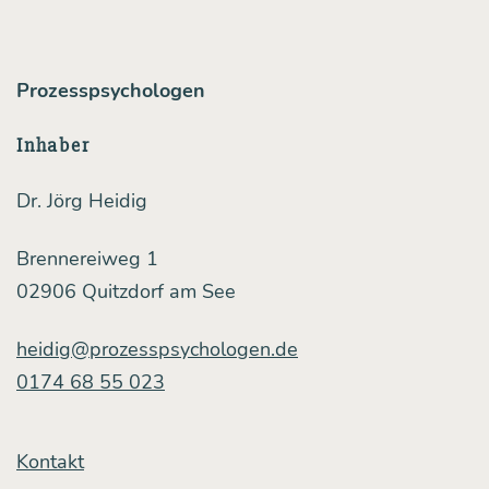
Umgang
mit
Men­
Prozesspsychologen
schen
Inhaber
betrifft
Dr. Jörg Heidig
Brennereiweg 1
02906 Quitzdorf am See
heidig@prozesspsychologen.de
0174 68 55 023
Kontakt