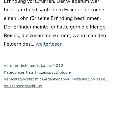
Erfin­dung vor­zu­füh­ren. Der wie­der­um war
begeis­tert und sag­te dem Erfin­der, er kön­ne
einen Lohn für sei­ne Erfin­dung bestim­men.
Der Erfin­der mein­te, er hät­te gern die Men­ge
Rei­ses, die zusam­men­kommt, wenn man den
Wis­
Fel­dern des…
weiterlesen
sens­
ent­
Veröffentlicht am
8. Januar 2012
wick­
Kategorisiert als
Prozesspsychologie
lung
Verschlagwortet mit
Gedankenspiel
,
Metapher
,
Wissen
,
Wissensentwicklung