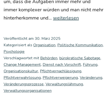
um, dass die Auf­ga­ben immer mehr und
immer kom­ple­xer wür­den und man nicht mehr
Ver­
hin­ter­her­kom­me und…
weiterlesen
wal­
tungs­
Veröffentlicht am
30. März 2025
läh­
Kategorisiert als
Organisation
,
Politische Kommunikation
,
mung
Psychologie
Verschlagwortet mit
Behörden
,
bürokratische Sabotage
,
Change Management
,
Dienst nach Vorschrift
,
Führung
,
Organisationskultur
,
Pflichtvernachlässigung
,
Pflichtverwahrlosung
,
Pflichtverweigerung
,
Veränderung
,
Veränderungsprozesse
,
Verwaltungslähmung
,
Verwaltungsorganisationen