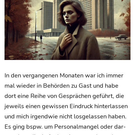
In den ver­gan­ge­nen Mona­ten war ich immer
mal wie­der in Behör­den zu Gast und habe
dort eine Rei­he von Gesprä­chen geführt, die
jeweils einen gewis­sen Ein­druck hin­ter­las­sen
und mich irgend­wie nicht los­ge­las­sen haben.
Es ging bspw. um Per­so­nal­man­gel oder dar­