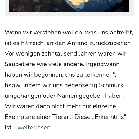
Wenn wir ver­ste­hen wol­len, was uns antreibt,
ist es hilf­reich, an den Anfang zurück­zu­ge­hen
Vor weni­gen zehn­tau­send Jah­ren waren wir
Säu­ge­tie­re wie vie­le ande­re. Irgend­wann
haben wir begon­nen, uns zu „erken­nen“,
bspw. indem wir uns gegen­sei­tig Schmuck
umge­han­gen oder Namen gege­ben haben.
Wir waren dann nicht mehr nur ein­zel­ne
Exem­pla­re einer Tier­art. Die­se „Erkennt­nis“
Wor­
ist…
weiterlesen
aus