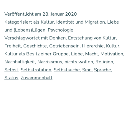
unse­
Veröffentlicht am
28. Januar 2020
re
Kategorisiert als
Kultur, Identität und Migration
,
Liebe
Welt
und (Lebens)Lügen
,
Psychologie
Verschlagwortet mit
gemacht
Denken
,
Entstehung von Kultur
,
Freiheit
,
Geschichte
,
Getriebensein
,
Hierarchie
,
Kultur
,
ist,
Kultur als Besitz einer Gruppe
,
Liebe
,
Macht
,
Motivation
,
wonach
Nachhaltigkeit
,
Narzissmus
,
nichts wollen
,
Religion
,
wir
Selbst
,
Selbstrotation
,
Selbstsuche
,
Sinn
,
Sprache
,
Status
,
Zusammenhalt
stre­
ben
und
war­
um
es