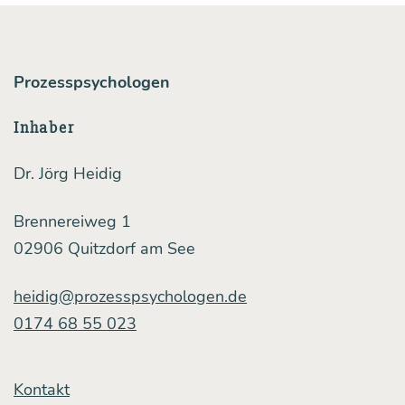
bes­
ser
ist,
Prozesspsychologen
zunächst
Inhaber
nichts
zu
Dr. Jörg Heidig
wol­
Brennereiweg 1
len
02906 Quitzdorf am See
heidig@prozesspsychologen.de
0174 68 55 023
Kontakt