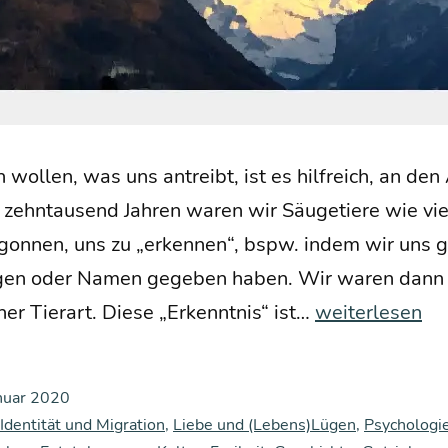
 wol­len, was uns antreibt, ist es hilf­reich, an de
zehn­tau­send Jah­ren waren wir Säu­ge­tie­re wie vie
n­nen, uns zu „erken­nen“, bspw. indem wir uns ge
en oder Namen gege­ben haben. Wir waren dann n
Wor­
ner Tier­art. Die­se „Erkennt­nis“ ist…
weiterlesen
aus
unse­
nuar 2020
re
 Identität und Migration
,
Liebe und (Lebens)Lügen
,
Psychologi
Welt