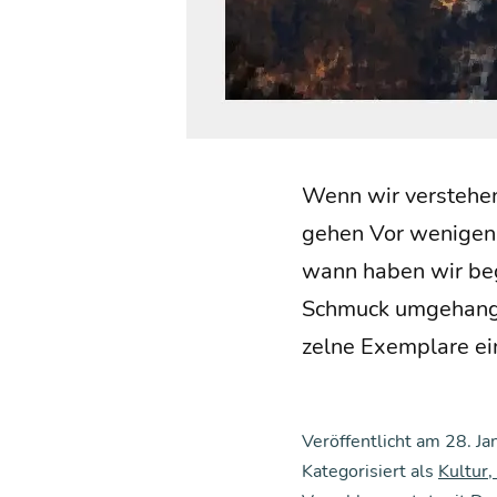
Wenn wir ver­ste­hen
ge­hen Vor weni­gen 
wann haben wir bego
Schmuck umge­han­g
zel­ne Exem­pla­re ei
Veröffentlicht am
28. Ja
Kategorisiert als
Kultur,