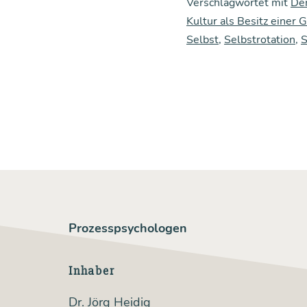
Verschlagwortet mit
De
Kultur als Besitz einer 
Selbst
,
Selbstrotation
,
S
Prozesspsychologen
Inhaber
Dr. Jörg Heidig