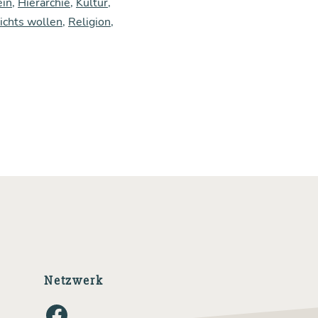
ein
,
Hierarchie
,
Kultur
,
ichts wollen
,
Religion
,
Netzwerk
Facebook