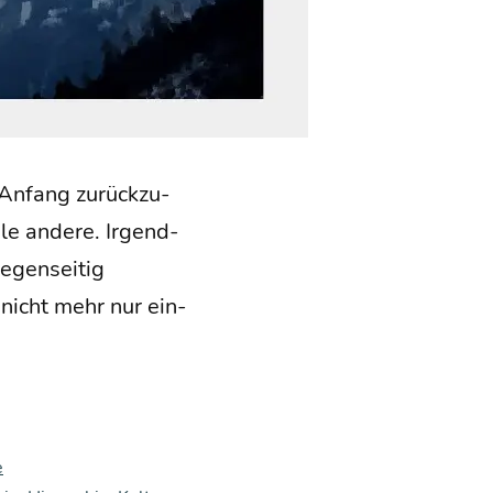
n Anfang zurück­zu­
­le ande­re. Irgend­
gen­sei­tig
icht mehr nur ein­
e