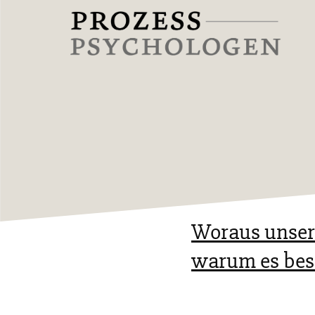
Zum
Inhalt
springen
Prozesspsychologen
Woraus unsere
warum es bess