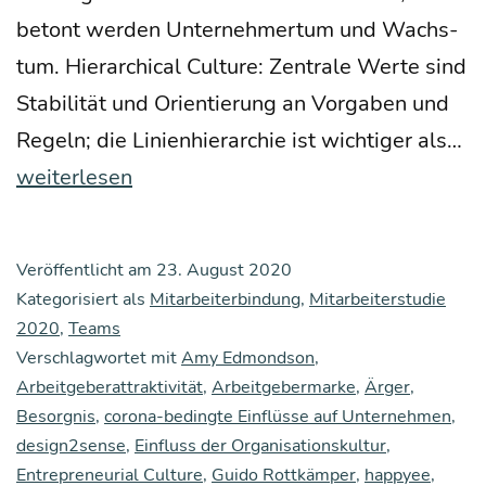
betont wer­den Unter­neh­mer­tum und Wachs­
tum. Hier­ar­chi­cal Cul­tu­re: Zen­tra­le Wer­te sind
Sta­bi­li­tät und Ori­en­tie­rung an Vor­ga­ben und
Te
Regeln; die Lini­en­hier­ar­chie ist wich­ti­ger als…
Ku
weiterlesen
tu
so
Veröffentlicht am
23. August 2020
fü
Kategorisiert als
Mitarbeiterbindung
,
Mitarbeiterstudie
da
2020
,
Teams
Verschlagwortet mit
Amy Edmondson
,
hö
Arbeitgeberattraktivität
,
Arbeitgebermarke
,
Ärger
,
te
Besorgnis
,
corona-bedingte Einflüsse auf Unternehmen
,
Au
design2sense
,
Einfluss der Organisationskultur
,
m
Entrepreneurial Culture
,
Guido Rottkämper
,
happyee
,