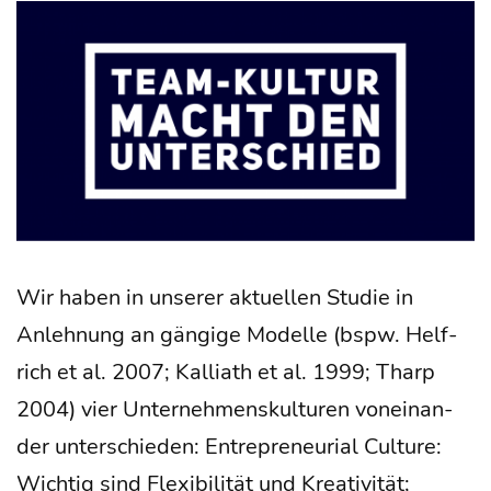
Wir haben in unse­rer aktu­el­len Stu­die in
Anleh­nung an gän­gi­ge Model­le (bspw. Helf­
rich et al. 2007; Kal­liath et al. 1999; Tharp
2004) vier Unter­neh­mens­kul­tu­ren von­ein­an­
der unter­schie­den: Entre­pre­neu­ri­al Cul­tu­re:
Wich­tig sind Fle­xi­bi­li­tät und Krea­ti­vi­tät;