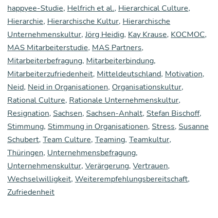
happyee-Studie
,
Helfrich et al.
,
Hierarchical Culture
,
an
Hierarchie
,
Hierarchische Kultur
,
Hierarchische
Ve
Unternehmenskultur
,
Jörg Heidig
,
Kay Krause
,
KOCMOC
,
tr
MAS Mitarbeiterstudie
,
MAS Partners
,
en
Mitarbeiterbefragung
,
Mitarbeiterbindung
,
Mitarbeiterzufriedenheit
,
Mitteldeutschland
,
Motivation
,
Neid
,
Neid in Organisationen
,
Organisationskultur
,
Rational Culture
,
Rationale Unternehmenskultur
,
Resignation
,
Sachsen
,
Sachsen-Anhalt
,
Stefan Bischoff
,
Stimmung
,
Stimmung in Organisationen
,
Stress
,
Susanne
Schubert
,
Team Culture
,
Teaming
,
Teamkultur
,
Thüringen
,
Unternehmensbefragung
,
Unternehmenskultur
,
Verärgerung
,
Vertrauen
,
Wechselwilligkeit
,
Weiterempfehlungsbereitschaft
,
Zufriedenheit