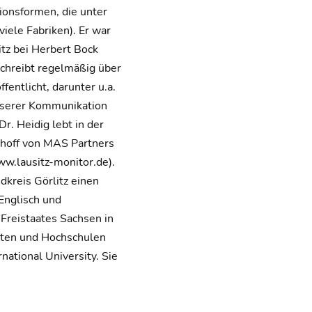
ionsformen, die unter
ele Fabriken). Er war
tz bei Herbert Bock
schreibt regelmäßig über
entlicht, darunter u.a.
unserer Kommunikation
r. Heidig lebt in der
choff von MAS Partners
w.lausitz-monitor.de).
dkreis Görlitz einen
Englisch und
Freistaates Sachsen in
täten und Hochschulen
national University. Sie