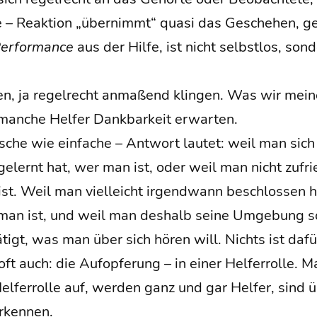
de – Reak­ti­on „über­nimmt“ qua­si das Gesche­hen, ge
er­for­mance
aus der Hil­fe, ist nicht selbst­los, son
en, ja regel­recht anma­ßend klin­gen. Was wir mei­
an­che Hel­fer Dank­bar­keit erwarten.
i­sche wie ein­fa­che – Ant­wort lau­tet: weil man sic
gelernt hat, wer man ist, oder weil man nicht zufri
t. Weil man viel­leicht irgend­wann beschlos­sen 
 man ist, und weil man des­halb sei­ne Umge­bung so
tigt, was man über sich hören will. Nichts ist dafür
t auch: die Auf­op­fe­rung – in einer Hel­fer­rol­le. 
Hel­fer­rol­le auf, wer­den ganz und gar Hel­fer, sind ü
rkennen.