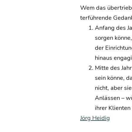
Wem das über­trie­b
ter­füh­ren­de Gedan
Anfang des Jah­
sor­gen kön­ne
der Ein­rich­t
hin­aus enga­g
Mit­te des Jah­r
sein kön­ne, da
nicht, aber si
Anläs­sen – wü
ihrer Kli­en­te
Jörg Hei­dig