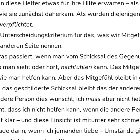
 die­se Hel­fer etwas für ihre Hil­fe erwar­ten – als 
 wie sie zunächst daher­kam. Als wür­den die­je­ni­ge
ver­pflich­tet
.
Unter­schei­dungs­kri­te­ri­um für das, was wir Mit­ge
 ande­ren Sei­te nennen.
, was pas­siert, wenn man vom Schick­sal des Gegen­
man sieht oder hört,
nach­füh­len
kann. Das Mit­ge­f
ie man hel­fen kann. Aber das Mit­ge­fühl bleibt in
 das geschil­der­te Schick­sal bleibt das der ande­re
nde­re Per­son dies wünscht, ich
muss
aber nicht hel­
ht, dass ich nicht hel­fen kann, wenn die ande­re Per
klar – und die­se Ein­sicht ist mit­un­ter sehr schme
­de dann, wenn ich jeman­den lie­be – Umstän­de gi