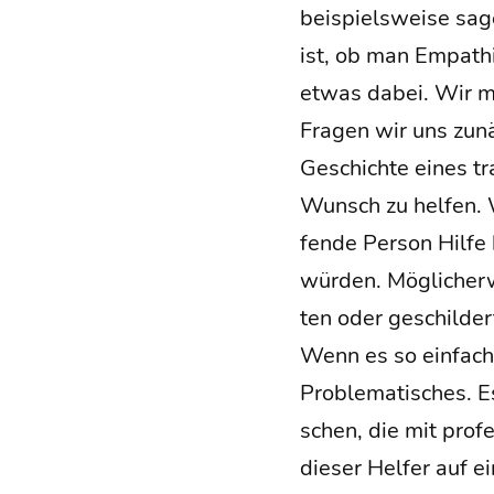
bei­spiels­wei­se sag
ist, ob man Empa­thi
etwas dabei. Wir m
Fra­gen wir uns zu
Geschich­te eines tra
Wunsch zu hel­fen. W
fen­de Per­son Hil­fe
wür­den. Mög­li­cher­
ten oder geschil­de
Wenn es so ein­fach 
Pro­ble­ma­ti­sches. 
schen, die mit pro­fe
die­ser Hel­fer auf 