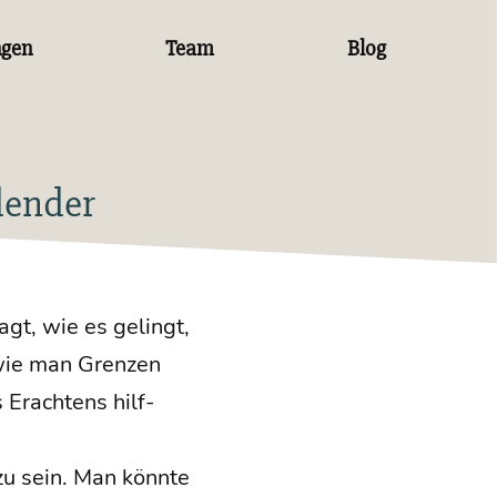
ngen
Team
Blog
dender
ragt, wie es gelingt,
 wie man Gren­zen
 Erach­tens hilf­
 zu sein. Man könn­te