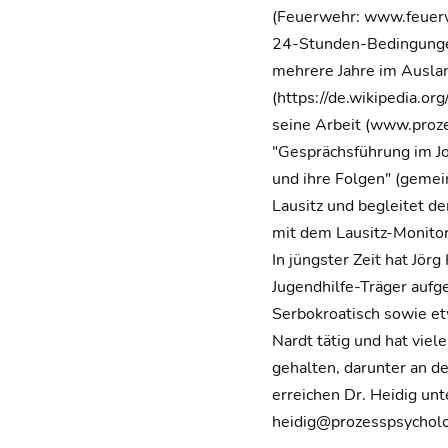
(Feuerwehr: www.feuerwe
24-Stunden-Bedingungen
mehrere Jahre im Auslan
(https://de.wikipedia.o
seine Arbeit (www.proze
"Gesprächsführung im Jo
und ihre Folgen" (gemei
Lausitz und begleitet d
mit dem Lausitz-Monitor
In jüngster Zeit hat Jö
Jugendhilfe-Träger aufg
Serbokroatisch sowie et
Nardt tätig und hat vie
gehalten, darunter an de
erreichen Dr. Heidig u
heidig@prozesspsycholo