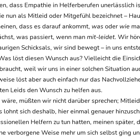
en, dass Empa­thie in Hel­fer­be­ru­fen uner­läss­lich 
e nun als Mit­leid oder Mit­ge­fühl bezeich­net – Hau
ei­nen, dass es dar­auf ankommt,
was
oder
wie
man
nächst, was pas­siert, wenn man
mit-lei­det
. Wir hör
u­ri­gen Schick­sals, wir sind bewegt – in uns ent­ste
as löst die­sen Wunsch aus? Viel­leicht die Ein­sic
 braucht, weil wir uns in einer sol­chen Situa­ti­on a
wei­se löst aber auch ein­fach nur das Nach­voll­zie­
r­ten Leids den Wunsch zu hel­fen aus.
wäre, müß­ten wir nicht dar­über spre­chen; Mit­le
Es lohnt sich des­halb, hier ein­mal genau­er hin­zu­sc
s­sio­nel­len Hel­fern zu tun hat­ten, mei­nen spä­ter
eine ver­bor­ge­ne Wei­se mehr um sich selbst ging 