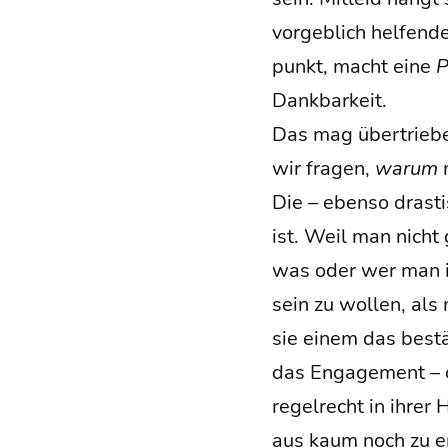
vor­geb­lich hel­fen­
punkt, macht eine
P
Dankbarkeit.
Das mag über­trie­b
wir fra­gen,
war­um
m
Die – eben­so dras­t
ist. Weil man nicht 
was oder wer man is
sein zu wol­len, als
sie einem das bestä­
das Enga­ge­ment – of
regel­recht in ihrer 
aus kaum noch zu e