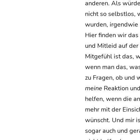
ande­ren. Als wür­den
nicht so selbst­los,
wur­den, irgend­wie
Hier fin­den wir das 
und Mit­leid auf der
Mit­ge­fühl ist das
wenn man das, was 
zu Fra­gen, ob und w
mei­ne
Reak­ti­on und
hel­fen, wenn die a
mehr mit der Ein­sic
wünscht. Und mir ist 
sogar auch und gera