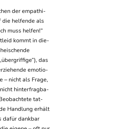
schen der empa­thi­
die hel­fen­de als
Ich muss hel­fen!“
it­leid kommt in die­
 hei­schen­de
ber­grif­fi­ge“), das
r­zie­hen­de emo­tio­
e – nicht als Fra­ge,
nicht hin­ter­frag­ba­
eob­ach­te­te tat­
n­de Hand­lung erhält
s
dafür dank­bar
die eige­ne – oft nur