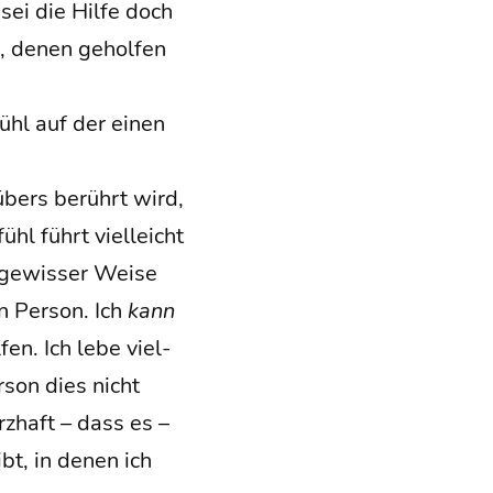
sei die Hil­fe doch
n, denen gehol­fen
­fühl auf der einen
übers berührt wird,
ühl führt viel­leicht
 gewis­ser Wei­se
n Per­son. Ich
kann
fen. Ich lebe viel­
­son dies nicht
rz­haft – dass es –
bt, in denen ich