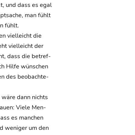
ist, und dass es egal
pt­sa­che, man fühlt
 fühlt.
en viel­leicht die
ht viel­leicht der
ht, dass die betref­
uch Hil­fe wün­schen
hen des beob­ach­te­
id wäre dann nichts
hau­en: Vie­le Men­
, dass es man­chen
und weni­ger um den