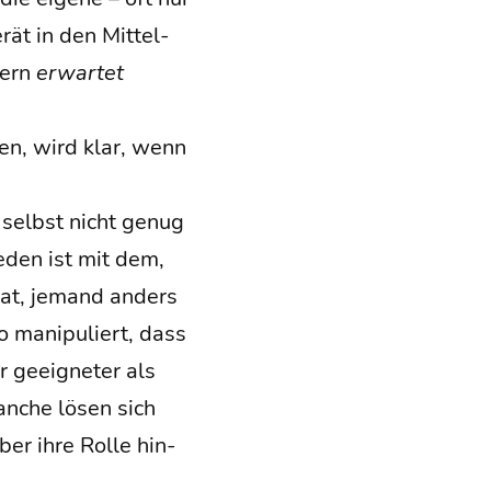
rät in den Mit­tel­
­dern
erwar­tet
nen, wird klar, wenn
h selbst nicht genug
e­den ist mit dem,
hat, jemand anders
 mani­pu­liert, dass
 geeig­ne­ter als
Man­che lösen sich
ber ihre Rol­le hin­