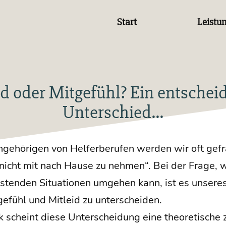
Start
Leistu
id oder Mitgefühl? Ein entschei
Unterschied…
ge­hö­ri­gen von Hel­fer­be­ru­fen wer­den wir oft gef
„nicht mit nach Hau­se zu neh­men“. Bei der Fra­ge,
s­ten­den Situa­tio­nen umge­hen kann, ist es unse­res
­ge­fühl und Mit­leid zu unterscheiden.
 scheint die­se Unter­schei­dung eine theo­re­ti­sche