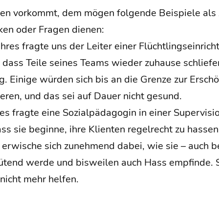
en vor­kommt, dem mögen fol­gen­de Bei­spie­le als
­ken oder Fra­gen dienen:
res frag­te uns der Lei­ter einer Flücht­lings­ein­rich
, dass Tei­le sei­nes Teams wie­der zuhau­se schlie­f
ung. Eini­ge wür­den sich bis an die Gren­ze zur Ersch
ie­ren, und das sei auf Dau­er nicht gesund.
es frag­te eine Sozi­al­päd­ago­gin in einer Super­vi­si­
ss sie begin­ne, ihre Kli­en­ten regel­recht zu has­sen
e erwi­sche sich zuneh­mend dabei, wie sie – auch be
tend wer­de und bis­wei­len auch Hass emp­fin­de. 
n nicht mehr helfen.