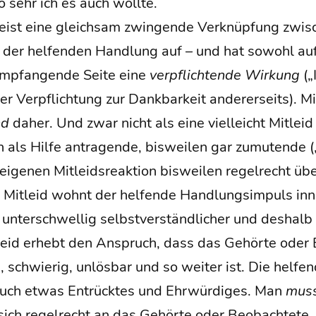
so sehr ich es auch wollte.
weist eine gleich­sam zwin­gen­de Ver­knüp­fung zwi­
 der hel­fen­den Hand­lung auf – und hat sowohl auf 
emp­fan­gen­de Sei­te eine
ver­pflich­ten­de Wir­kung
(„
er Ver­pflich­tung zur Dank­bar­keit ande­rer­seits). M
nd
daher. Und zwar nicht als eine viel­leicht Mit­leid
als Hil­fe antra­gen­de, bis­wei­len gar zumu­ten­de („ü
ge­nen Mit­leids­re­ak­ti­on bis­wei­len regel­recht übe
 Mit­leid wohnt der hel­fen­de Hand­lungs­im­puls inn
 unter­schwel­lig selbst­ver­ständ­li­cher und des­halb 
­leid erhebt den Anspruch, dass das Gehör­te oder B
h, schwie­rig, unlös­bar und so wei­ter ist. Die hel­fe
uch etwas Ent­rück­tes und Ehr­wür­di­ges. Man
mus
sich regel­recht an das Gehör­te oder Beob­ach­te­te, 