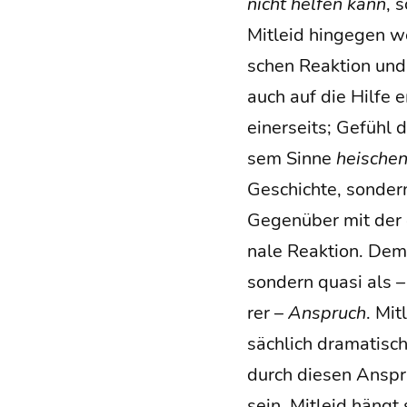
nicht hel­fen
kann
, 
Mit­leid hin­ge­gen 
schen Reak­ti­on und
auch auf die Hil­fe 
einer­seits; Gefühl d
sem Sin­ne
hei­sche
Geschich­te, son­dern 
Gegen­über mit der ei
na­le Reak­ti­on. Dem
son­dern qua­si als –
rer –
Anspruch
. Mit
säch­lich dra­ma­tisc
durch die­sen Anspr
sein. Mit­leid hängt 