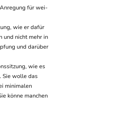
 Anre­gung für wei­
­tung, wie er dafür
en und nicht mehr in
öp­fung und dar­über
ons­sit­zung, wie es
. Sie wol­le das
i mini­ma­len
Sie kön­ne man­chen