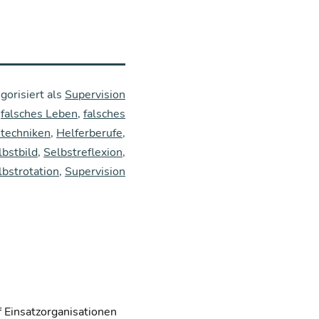
gorisiert als
Supervision
t
falsches Leben
,
falsches
techniken
,
Helferberufe
,
lbstbild
,
Selbstreflexion
,
lbstrotation
,
Supervision
f Einsatzorganisationen