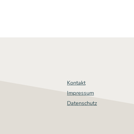
ent­
schei­
den­
der
Unter­
schied…
Kontakt
Impressum
Datenschutz