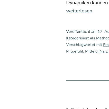
Dyna­mi­ken kön­nen s
weiterlesen
Veröffentlicht am
17. A
Kategorisiert als
Metho
Verschlagwortet mit
Em
Mitgefühl
,
Mitleid
,
Narz