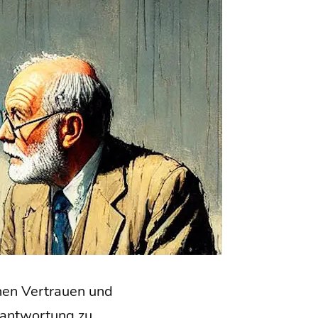
hen Ver­trau­en und
­ant­wor­tung zu