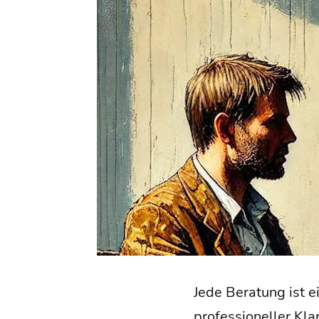
Jede Bera­tung ist e
pro­fes­sio­nel­ler K