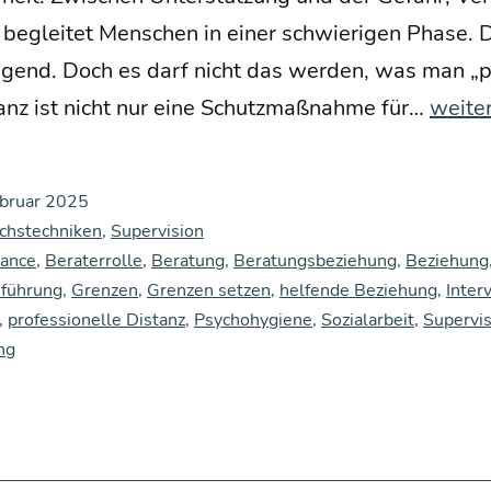
 beglei­tet Men­schen in einer schwie­ri­gen Pha­se. 
e­gend. Doch es darf nicht das wer­den, was man „pr
Nähe
stanz ist nicht nur eine Schutz­maß­nah­me für…
weite
und
Dista
ebruar 2025
in
chstechniken
,
Supervision
der
lance
,
Beraterrolle
,
Beratung
,
Beratungsbeziehung
,
Beziehung
führung
,
Grenzen
,
Grenzen setzen
,
helfende Beziehung
Bera­
,
Inter
,
professionelle Distanz
,
Psychohygiene
,
Sozialarbeit
,
Supervis
tungs
ng
be­
zie­
hung