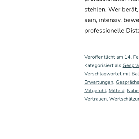
steh­len. Wer berät,
sein, inten­siv, bew
pro­fes­sio­nel­le Di
Veröffentlicht am
14. F
Kategorisiert als
Gesprä
Verschlagwortet mit
Ba
Erwartungen
,
Gesprächs
Mitgefühl
,
Mitleid
,
Nähe
Vertrauen
,
Wertschätzu