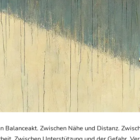
in Balan­ce­akt. Zwi­schen Nähe und Distanz. Zwi­sc
lar­heit. Zwi­schen Unter­stüt­zung und der Gefahr, Ver