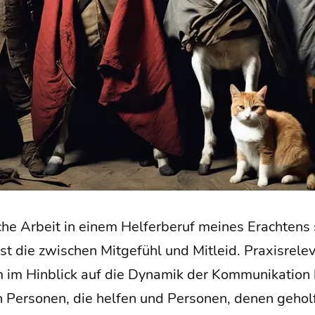
sche Arbeit in einem Hel­fer­be­ruf mei­nes Erach­tens s
t die zwi­schen Mit­ge­fühl und Mit­leid. Pra­xis­re­le­
 im Hin­blick auf die Dyna­mik der Kom­mu­ni­ka­ti­
n Per­so­nen, die hel­fen und Per­so­nen, denen gehol­