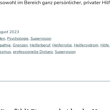
owohl im Bereich ganz per­sön­li­cher, pri­va­ter Hil­f
ugust 2023
den
,
Psychologie
,
Supervision
pathie
,
Grenzen
,
Helferberuf
,
Helferrolle
,
Helfersydrom
,
Hilfe
issmus
,
professionelle Distanz
,
Supervision