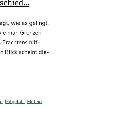
rschied…
ragt, wie es gelingt,
 wie man Gren­zen
 Erach­tens hilf­
en Blick scheint die­
fe
,
Mitgefühl
,
Mitleid
,