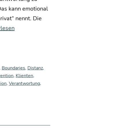
Das kann emo­tio­nal
i­vat“ nennt. Die
rlesen
nz
,
Boundaries
,
Distanz
,
vention
,
Klienten
,
ion
,
Verantwortung
,
­