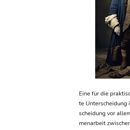
Eine für die prak­ti­
te Unter­schei­dung is
schei­dung vor allem
men­ar­beit zwi­sche