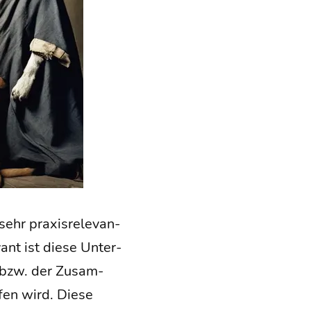
ehr pra­xis­re­le­van­
vant ist die­se Unter­
on bzw. der Zusam­
fen wird. Die­se