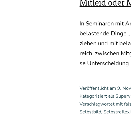
Mitleid oder 
In Semi­na­ren mit An
belas­ten­de Din­ge 
zie­hen und mit bela
reich, zwi­schen Mit­
se Unter­schei­dung 
Veröffentlicht am
9. No
Kategorisiert als
Superv
Verschlagwortet mit
fal
Selbstbild
,
Selbstreflex