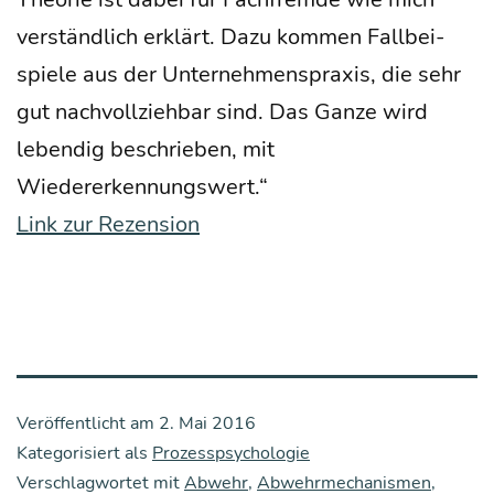
ver­ständ­lich erklärt. Dazu kom­men Fall­bei­
spie­le aus der Unter­neh­mens­pra­xis, die sehr
gut nach­voll­zieh­bar sind. Das Gan­ze wird
leben­dig beschrie­ben, mit
Wiedererkennungswert.“
Link zur Rezension
Veröffentlicht am
2. Mai 2016
Kategorisiert als
Prozesspsychologie
Verschlagwortet mit
Abwehr
,
Abwehrmechanismen
,