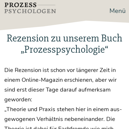
Zum
Menü
Prozesspsychologen
Inhalt
springen
Rezension zu unserem Buch
„Prozesspsychologie“
Die Rezen­si­on ist schon vor län­ge­rer Zeit in
einem Online-Maga­zin erschie­nen, aber wir
sind erst die­ser Tage dar­auf auf­merk­sam
geworden:
„Theo­rie und Pra­xis ste­hen hier in einem aus­
ge­wo­ge­nen Ver­hält­nis neben­ein­an­der. Die
Theo­rie ist dabei für Fach­frem­de wie mich