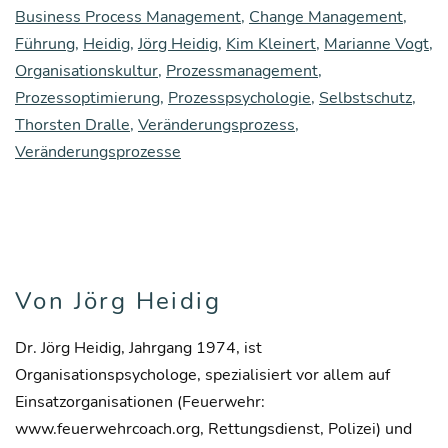
Business Process Management
,
Change Management
,
Führung
,
Heidig
,
Jörg Heidig
,
Kim Kleinert
,
Marianne Vogt
,
Organisationskultur
,
Prozessmanagement
,
Prozessoptimierung
,
Prozesspsychologie
,
Selbstschutz
,
Thorsten Dralle
,
Veränderungsprozess
,
Veränderungsprozesse
Von Jörg Heidig
Dr. Jörg Heidig, Jahrgang 1974, ist
Organisationspsychologe, spezialisiert vor allem auf
Einsatzorganisationen (Feuerwehr:
www.feuerwehrcoach.org, Rettungsdienst, Polizei) und