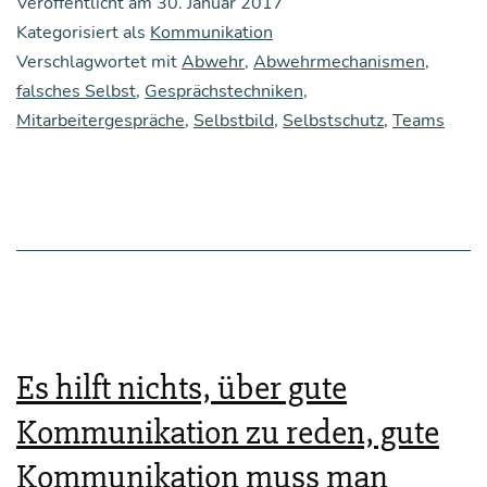
Veröffentlicht am
30. Januar 2017
es
Kategorisiert als
Kommunikation
bei
Verschlagwortet mit
Abwehr
,
Abwehrmechanismen
,
falsches Selbst
,
Gesprächstechniken
Kom­
,
Mitarbeitergespräche
,
Selbstbild
,
Selbstschutz
,
Teams
mu­
ni­
ka­
ti­
on
nicht
nur
Es hilft nichts, über gute
um
Kommunikation zu reden, gute
die
Sache
Kommunikation muss man