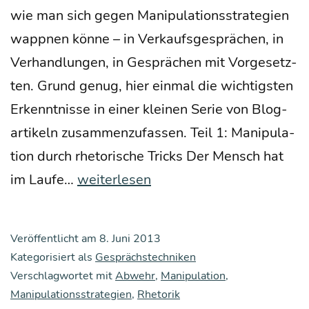
wie man sich gegen Mani­pu­la­ti­ons­stra­te­gien
wapp­nen kön­ne – in Ver­kaufs­ge­sprä­chen, in
Ver­hand­lun­gen, in Gesprä­chen mit Vor­ge­setz­
ten. Grund genug, hier ein­mal die wich­tigs­ten
Erkennt­nis­se in einer klei­nen Serie von Blog­
ar­ti­keln zusam­men­zu­fas­sen. Teil 1: Mani­pu­la­
ti­on durch rhe­to­ri­sche Tricks Der Mensch hat
Abwehr
im Lau­fe…
weiterlesen
von
Mani­
Veröffentlicht am
8. Juni 2013
pu­
Kategorisiert als
Gesprächstechniken
la­
Verschlagwortet mit
Abwehr
,
Manipulation
,
Manipulationsstrategien
ti­
,
Rhetorik