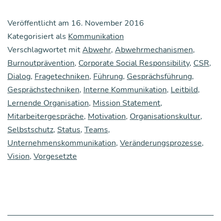
nichts,
Veröffentlicht am
16. November 2016
über
Kategorisiert als
Kommunikation
gute
Verschlagwortet mit
Abwehr
,
Abwehrmechanismen
,
Burnoutprävention
,
Corporate Social Responsibility
Kom­
,
CSR
,
Dialog
,
Fragetechniken
,
Führung
,
Gesprächsführung
,
mu­
Gesprächstechniken
,
Interne Kommunikation
,
Leitbild
,
ni­
Lernende Organisation
,
Mission Statement
,
ka­
Mitarbeitergespräche
,
Motivation
,
Organisationskultur
,
Selbstschutz
,
Status
,
Teams
,
ti­
Unternehmenskommunikation
,
Veränderungsprozesse
,
on
Vision
,
Vorgesetzte
zu
reden,
gute
Kom­