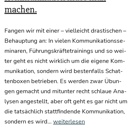
an
machen.
sich,
son­
Fan­gen wir mit einer – viel­leicht dras­ti­schen –
dern
Behaup­tung an: In vie­len Kom­mu­ni­ka­ti­ons­se­
auch
mi­na­ren, Füh­rungs­kräf­te­trai­nings und so wei­
und
ter geht es nicht wirk­lich um die eige­ne Kom­
vor
mu­ni­ka­ti­on, son­dern wird bes­ten­falls Schat­
allem
ten­bo­xen betrie­ben. Es wer­den zwar Übun­
um
gen gemacht und mit­un­ter recht schlaue Ana­
Selbst­
ly­sen ange­stellt, aber oft geht es gar nicht um
schutz?
die tat­säch­lich statt­fin­den­de Kom­mu­ni­ka­ti­on,
Es
son­dern es wird…
weiterlesen
hilft