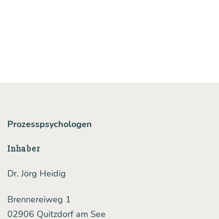
ons­
stra­
te­
gien,
Teil
1:
Mani­
pu­
Prozesspsychologen
la­
Inhaber
ti­
on
Dr. Jörg Heidig
durch
Brennereiweg 1
rhe­
02906 Quitzdorf am See