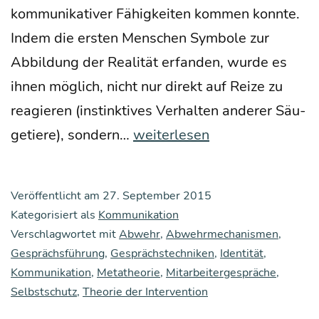
kom­mu­ni­ka­ti­ver Fähig­kei­ten kom­men konn­te.
Indem die ers­ten Men­schen Sym­bo­le zur
Abbil­dung der Rea­li­tät erfan­den, wur­de es
ihnen mög­lich, nicht nur direkt auf Rei­ze zu
reagie­ren (instink­ti­ves Ver­hal­ten ande­rer Säu­
Eini­
ge­tie­re), son­dern…
weiterlesen
ge
grund­
Veröffentlicht am
27. September 2015
le­
Kategorisiert als
Kommunikation
gen­
Verschlagwortet mit
Abwehr
,
Abwehrmechanismen
,
Gesprächsführung
,
Gesprächstechniken
de
,
Identität
,
Kommunikation
,
Metatheorie
,
Mitarbeitergespräche
,
Sät­
Selbstschutz
,
Theorie der Intervention
ze