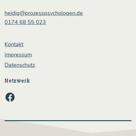
to­
ri­
heidig@prozesspsychologen.de
0174 68 55 023
sche
Tricks
Kontakt
Impressum
Datenschutz
Netzwerk
Facebook