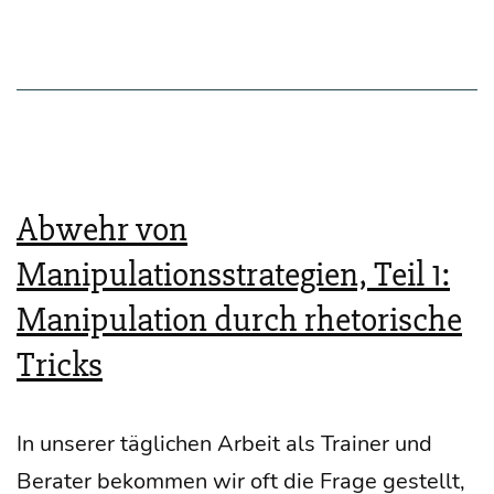
über
Kom­
mu­
ni­
ka­
ti­
Abwehr von
on
Manipulationsstrategien, Teil 1:
Manipulation durch rhetorische
Tricks
In unse­rer täg­li­chen Arbeit als Trai­ner und
Bera­ter bekom­men wir oft die Fra­ge gestellt,