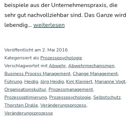
bei­spie­le aus der Unter­neh­mens­pra­xis, die
sehr gut nach­voll­zieh­bar sind. Das Gan­ze wird
Rezen­
leben­dig…
weiterlesen
si­
on
Veröffentlicht am
2. Mai 2016
zu
Kategorisiert als
Prozesspsychologie
unse­
Verschlagwortet mit
Abwehr
,
Abwehrmechanismen
,
Business Process Management
rem
,
Change Management
,
Führung
,
Heidig
,
Jörg Heidig
,
Kim Kleinert
,
Marianne Vogt
,
Buch
Organisationskultur
,
Prozessmanagement
,
„Pro­
Prozessoptimierung
,
Prozesspsychologie
,
Selbstschutz
,
zess­
Thorsten Dralle
,
Veränderungsprozess
,
Veränderungsprozesse
psy­
cho­