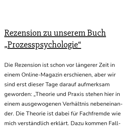
mu­
ni­
ka­
Rezension zu unserem Buch
ti­
„Prozesspsychologie“
on
muss
man
Die Rezen­si­on ist schon vor län­ge­rer Zeit in
machen.
einem Online-Maga­­zin erschie­nen, aber wir
sind erst die­ser Tage dar­auf auf­merk­sam
gewor­den: „Theo­rie und Pra­xis ste­hen hier in
einem aus­ge­wo­ge­nen Ver­hält­nis neben­ein­an­
der. Die Theo­rie ist dabei für Fach­frem­de wie
mich ver­ständ­lich erklärt. Dazu kom­men Fall­