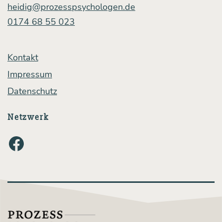
ein
heidig@prozesspsychologen.de
ins­
0174 68 55 023
ge­
samt
Kontakt
posi­
Impressum
ti­
Datenschutz
ve­
Netzwerk
res
Mind­
Facebook
set