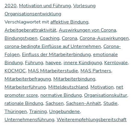
Leis­
2020
,
Motivation und Führung
,
Vorlesung
Organisationsentwicklung
tung:
Verschlagwortet mit
affektive Bindung
,
Emo­
Arbeitgeberattraktivität
,
Auswirkungen von Corona
,
tio­
Bindungstypen
,
Coaching
,
Corona
,
Corona-Auswirkungen
,
na­
corona-bedingte Einflüsse auf Unternehmen
,
Corona-
Folgen
,
Einfluss der Mitarbeiterbindung
,
emotionale
le
Bindung
,
Führung
,
hapyee
,
innere Kündigung
,
Kernloyale
,
Bin­
KOCMOC
,
MAS Mitarbeiterstudie
,
MAS Partners
,
dung
Mitarbeiterbefragung
,
Mitarbeiterbindung
,
sorgt
Mitarbeiterführung
,
Mitteldeutschland
,
Motivation
,
net
promoter score
,
normative Bindung
,
Organisationskultur
,
bei
rationale Bindung
,
Sachsen
,
Sachsen-Anhalt
,
Studie
,
Mit­
Thüringen
,
Training
,
Ungebundene
,
ar­
Unternehmensführung
,
Weiterempfehlungsbereitschaft
bei­