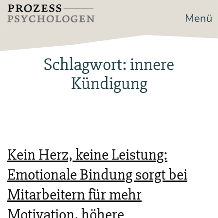
Zum
Menü
Prozesspsychologen
Inhalt
springen
Schlagwort:
innere
Kündigung
Kein Herz, keine Leistung:
Emotionale Bindung sorgt bei
Mitarbeitern für mehr
Motivation, höhere