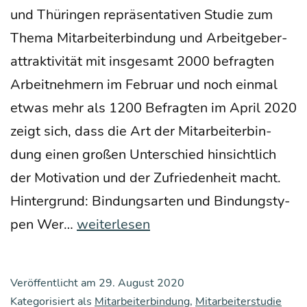
und Thü­rin­gen reprä­sen­ta­ti­ven Stu­die zum
The­ma Mit­ar­bei­ter­bin­dung und Arbeit­ge­ber­
at­trak­ti­vi­tät mit ins­ge­samt 2000 befrag­ten
Arbeit­neh­mern im Febru­ar und noch ein­mal
etwas mehr als 1200 Befrag­ten im April 2020
zeigt sich, dass die Art der Mit­ar­bei­ter­bin­
dung einen gro­ßen Unter­schied hin­sicht­lich
der Moti­va­ti­on und der Zufrie­den­heit macht.
Hin­ter­grund: Bin­dungs­ar­ten und Bin­dungs­ty­
Kein
pen Wer…
weiterlesen
Herz,
kei­
Veröffentlicht am
29. August 2020
ne
Kategorisiert als
Mitarbeiterbindung
,
Mitarbeiterstudie