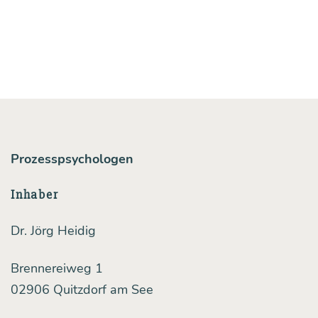
tern
für
mehr
Moti­
va­
ti­
on,
Prozesspsychologen
höhe­
Inhaber
re
Zufrie­
Dr. Jörg Heidig
den­
Brennereiweg 1
heit
02906 Quitzdorf am See
und