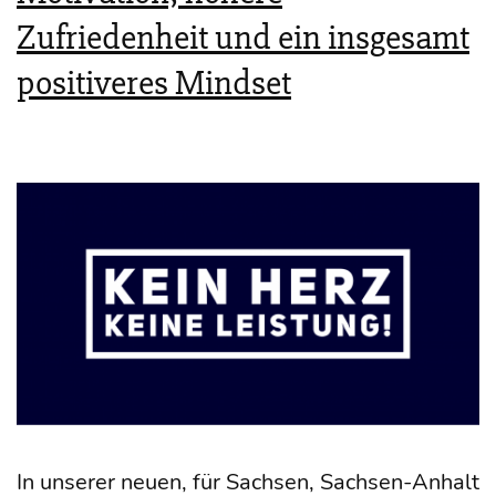
Zufriedenheit und ein insgesamt
positiveres Mindset
In unse­rer neu­en, für Sach­sen, Sach­­sen-Anhalt