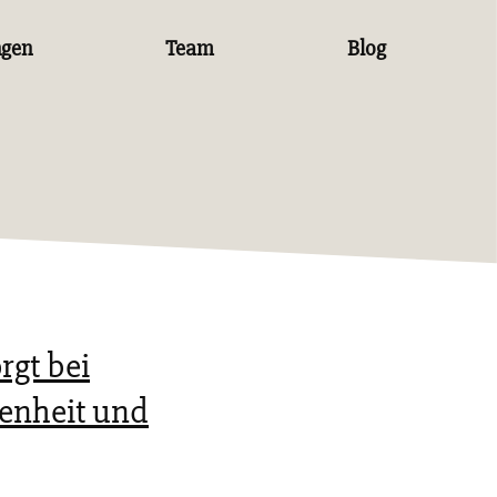
ngen
Team
Blog
rgt bei
denheit und