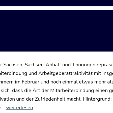
ür Sach­sen, Sach­­sen-Anhalt und Thü­rin­gen reprä­sen
­ter­bin­dung und Arbeit­ge­ber­at­trak­ti­vi­tät mit in
eh­mern im Febru­ar und noch ein­mal etwas mehr al
sich, dass die Art der Mit­ar­bei­ter­bin­dung einen 
ti­va­ti­on und der Zufrie­den­heit macht. Hin­ter­grund
Kein
er…
weiterlesen