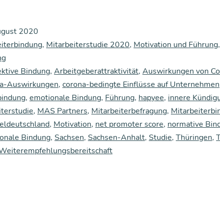
Herz,
kei­
ugust 2020
ne
eiterbindung
,
Mitarbeiterstudie 2020
,
Motivation und Führung
Leis­
ng
ektive Bindung
tung:
,
Arbeitgeberattraktivität
,
Auswirkungen von Co
a-Auswirkungen
,
corona-bedingte Einflüsse auf Unternehmen
Emo­
rbindung
,
emotionale Bindung
,
Führung
,
hapyee
,
innere Kündig
tio­
terstudie
,
MAS Partners
,
Mitarbeiterbefragung
,
Mitarbeiterb
na­
teldeutschland
,
Motivation
,
net promoter score
,
normative Bin
ionale Bindung
,
Sachsen
,
Sachsen-Anhalt
,
Studie
,
Thüringen
,
T
le
Weiterempfehlungsbereitschaft
Bin­
dung
sorgt
bei