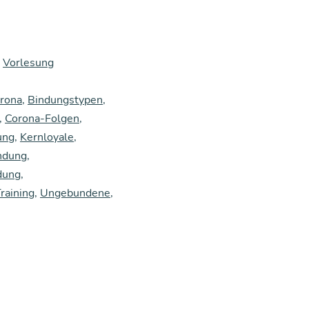
,
Vorlesung
rona
,
Bindungstypen
,
,
Corona-Folgen
,
ung
,
Kernloyale
,
indung
,
dung
,
raining
,
Ungebundene
,