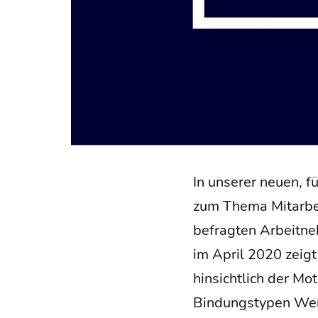
In unse­rer neu­en, f
zum The­ma Mit­ar­bei
befrag­ten Arbeit­n
im April 2020 zeigt 
hin­sicht­lich der Mo
Bin­dungs­ty­pen W