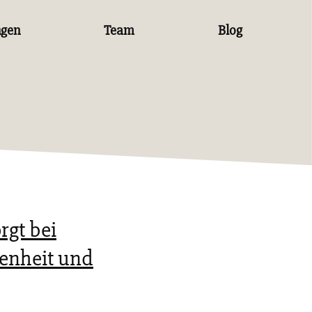
ngen
Team
Blog
rgt bei
denheit und