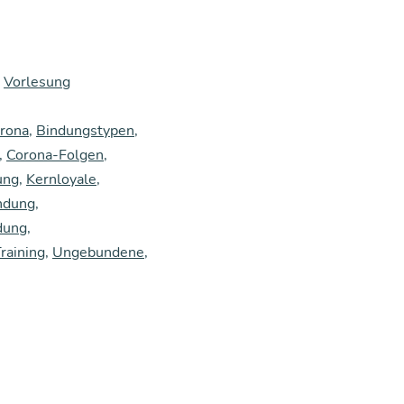
,
Vorlesung
rona
,
Bindungstypen
,
,
Corona-Folgen
,
ung
,
Kernloyale
,
indung
,
dung
,
raining
,
Ungebundene
,