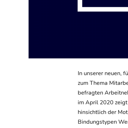
In unse­rer neu­en, f
zum The­ma Mit­ar­bei
befrag­ten Arbeit­n
im April 2020 zeigt 
hin­sicht­lich der Mo
Bin­dungs­ty­pen W