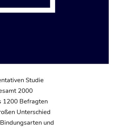
­ta­ti­ven Stu­die
s­ge­samt 2000
s 1200 Befrag­ten
gro­ßen Unter­schied
: Bin­dungs­ar­ten und