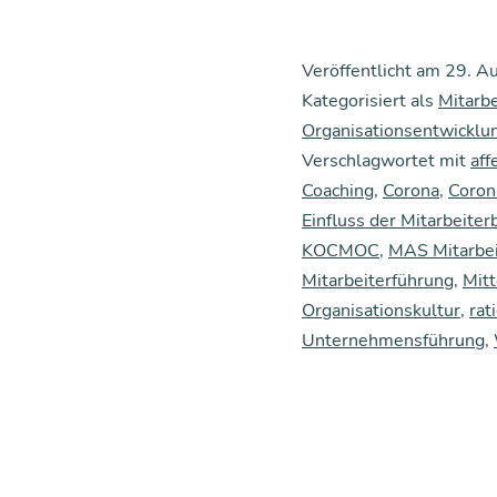
Veröffentlicht am
29. A
Kategorisiert als
Mitarb
Organisationsentwicklu
Verschlagwortet mit
aff
Coaching
,
Corona
,
Coron
Einfluss der Mitarbeite
KOCMOC
,
MAS Mitarbei
Mitarbeiterführung
,
Mit
Organisationskultur
,
rat
Unternehmensführung
,