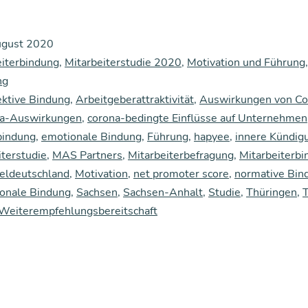
Herz,
kei­
ugust 2020
ne
eiterbindung
,
Mitarbeiterstudie 2020
,
Motivation und Führung
Leis­
ng
ektive Bindung
tung:
,
Arbeitgeberattraktivität
,
Auswirkungen von Co
a-Auswirkungen
,
corona-bedingte Einflüsse auf Unternehmen
Emo­
rbindung
,
emotionale Bindung
,
Führung
,
hapyee
,
innere Kündig
tio­
terstudie
,
MAS Partners
,
Mitarbeiterbefragung
,
Mitarbeiterb
na­
teldeutschland
,
Motivation
,
net promoter score
,
normative Bin
ionale Bindung
,
Sachsen
,
Sachsen-Anhalt
,
Studie
,
Thüringen
,
T
le
Weiterempfehlungsbereitschaft
Bin­
dung
sorgt
bei