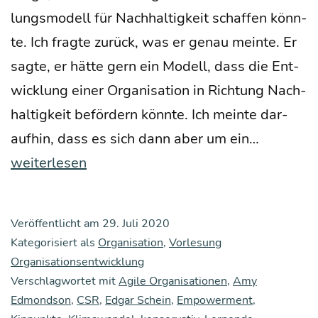
lungs­mo­dell für Nach­hal­tig­keit schaf­fen könn­
te. Ich frag­te zurück, was er genau mein­te. Er
sag­te, er hät­te gern ein Modell, dass die Ent­
wick­lung einer Orga­ni­sa­ti­on in Rich­tung Nach­
hal­tig­keit beför­dern könn­te. Ich mein­te dar­
Wer­
auf­hin, dass es sich dann aber um ein…
te­
weiterlesen
ori­
en­
Veröffentlicht am
29. Juli 2020
tier­
Kategorisiert als
Organisation
,
Vorlesung
te
Organisationsentwicklung
Verschlagwortet mit
Agile Organisationen
,
Amy
Orga­
Edmondson
,
CSR
,
Edgar Schein
,
Empowerment
,
ni­