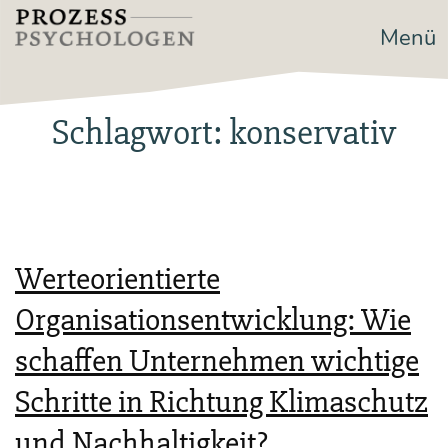
Zum
Menü
Prozesspsychologen
Inhalt
springen
Schlagwort:
konservativ
Werteorientierte
Organisationsentwicklung: Wie
schaffen Unternehmen wichtige
Schritte in Richtung Klimaschutz
und Nachhaltigkeit?