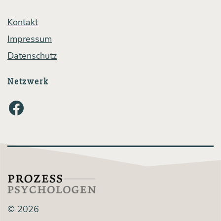
tig­
keit?
Kontakt
Impressum
Datenschutz
Netzwerk
Facebook
© 2026