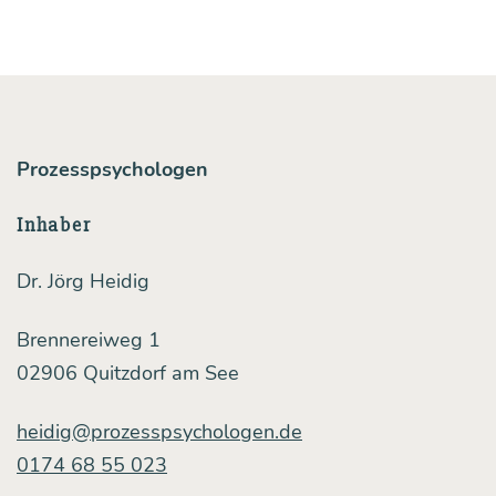
ti­
ge
Schrit­
te
in
Prozesspsychologen
Rich­
Inhaber
tung
Kli­
Dr. Jörg Heidig
ma­
Brennereiweg 1
schutz
02906 Quitzdorf am See
und
Nach­
heidig@prozesspsychologen.de
hal­
0174 68 55 023