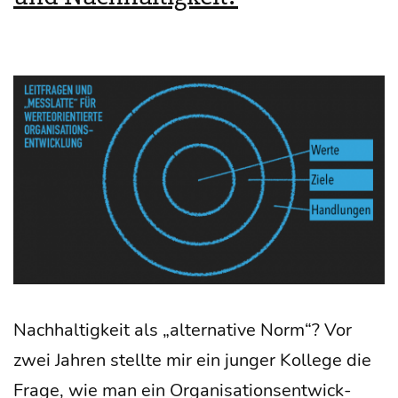
Nach­hal­tig­keit als „alter­na­ti­ve Norm“? Vor
zwei Jah­ren stell­te mir ein jun­ger Kol­le­ge die
Fra­ge, wie man ein Orga­ni­sa­ti­ons­ent­wick­