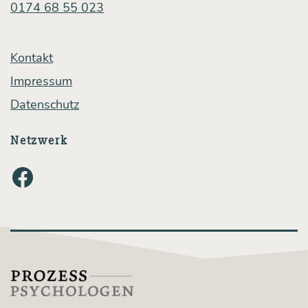
hal­
0174 68 55 023
tig­
keit?
Kontakt
Impressum
Datenschutz
Netzwerk
Facebook