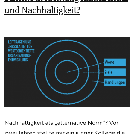
und Nachhaltigkeit?
Nach­hal­tig­keit als „alter­na­ti­ve Norm“? Vor
zwei Jah­ren stell­te mir ein jun­ger Kol­le­ge die