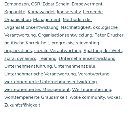
Edmondson
,
CSR
,
Edgar Schein
,
Empowerment
,
ni­
Kippunkte
,
Klimawandel
,
konservativ
,
Lernende
sa­
Organisation
,
Management
,
Methoden der
ti­
Organisationsentwicklung
,
Nachhaltigkeit
,
ökologische
Verantwortung
,
Organisationsentwicklung
,
Peter Drucker
,
ons­
politische Korrektheit
,
progressiv
,
reinventing
ent­
organizations
,
soziale Verantwortung
,
Spaltung der Welt
,
wick­
spiral dynamics
,
Teaming
,
Unternehmensentwicklung
,
lung:
Unternehmensführung
,
Unternehmensziele
,
Unternehmerische Verantwortung
,
Verantwortung
,
Wie
werteorientierte Unternehmensentwicklung
,
schaf­
werteorientiertes Management
,
Werteorientierung
,
fen
wohltemperierte Grausamkeit
,
woke community
,
wokes
,
Unter­
Zukunftsfähigkeit
neh­
men