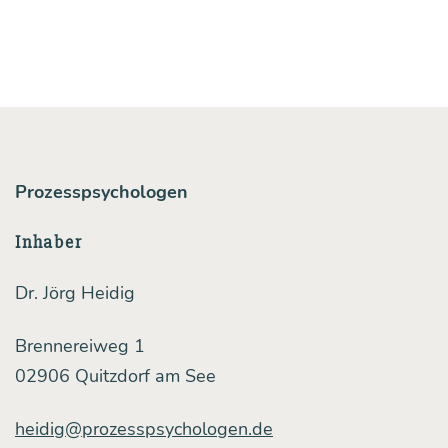
wich­
ti­
ge
Schrit­
te
in
Prozesspsychologen
Rich­
Inhaber
tung
Kli­
Dr. Jörg Heidig
ma­
Brennereiweg 1
schutz
02906 Quitzdorf am See
und
Nach­
heidig@prozesspsychologen.de