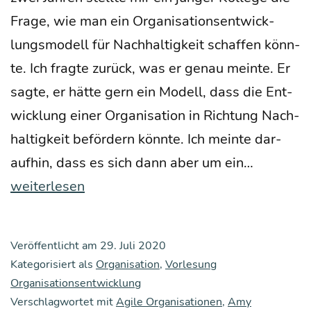
Fra­ge, wie man ein Orga­ni­sa­ti­ons­ent­wick­
lungs­mo­dell für Nach­hal­tig­keit schaf­fen könn­
te. Ich frag­te zurück, was er genau mein­te. Er
sag­te, er hät­te gern ein Modell, dass die Ent­
wick­lung einer Orga­ni­sa­ti­on in Rich­tung Nach­
hal­tig­keit beför­dern könn­te. Ich mein­te dar­
Wer­
auf­hin, dass es sich dann aber um ein…
te­
weiterlesen
ori­
en­
Veröffentlicht am
29. Juli 2020
tier­
Kategorisiert als
Organisation
,
Vorlesung
te
Organisationsentwicklung
Verschlagwortet mit
Agile Organisationen
,
Amy
Orga­