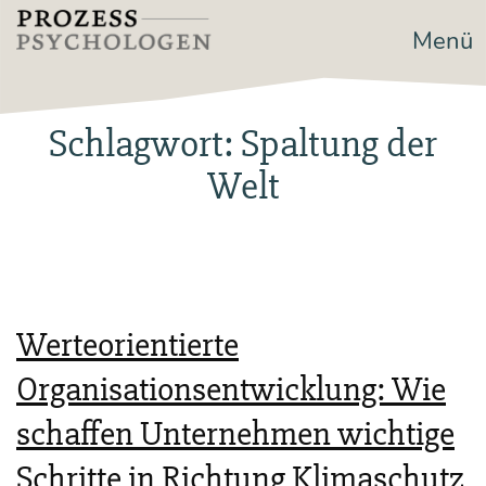
Zum
Menü
Prozesspsychologen
Inhalt
springen
Schlagwort:
Spaltung der
Welt
Werteorientierte
Organisationsentwicklung: Wie
schaffen Unternehmen wichtige
Schritte in Richtung Klimaschutz