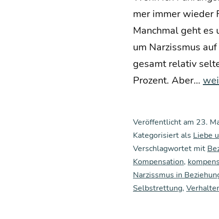
mer immer wie­der F
Manch­mal geht es um
um Nar­ziss­mus auf h
ge­samt rela­tiv sel­
Ma
Pro­zent. Aber…
wei
ken
der
Veröffentlicht am
23. M
Sel
Kategorisiert als
Liebe 
ret­
Verschlagwortet mit
Be
Kompensation
,
kompensa
tun
Narzissmus in Beziehun
Übe
Selbstrettung
,
Verhalte
Nar
ziss