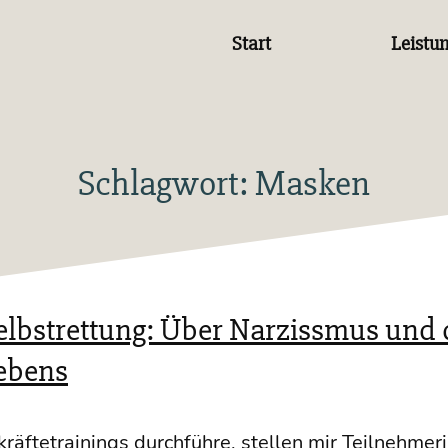
Start
Leistu
Schlagwort:
Masken
lbstrettung: Über Narzissmus und 
Lebens
f­te­trai­nings durch­füh­re, stel­len mir Teil­neh­me­r