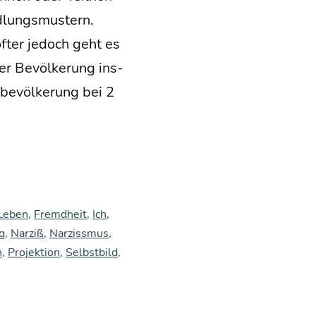
lungs­mus­tern.
öfter jedoch geht es
er Bevöl­ke­rung ins­
be­völ­ke­rung bei 2
 Leben
,
Fremdheit
,
Ich
,
g
,
Narziß
,
Narzissmus
,
n
,
Projektion
,
Selbstbild
,