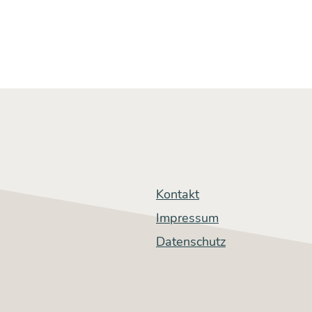
s
md­
e­
Kontakt
ens
Impressum
Datenschutz