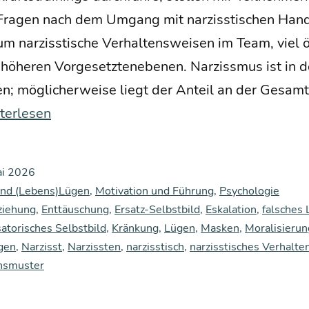
ra­gen nach dem Umgang mit nar­ziss­ti­schen Hand­
 nar­ziss­ti­sche Ver­hal­tens­wei­sen im Team, viel 
öhe­ren Vor­ge­setz­ten­ebe­nen. Nar­ziss­mus ist in d
ten; mög­li­cher­wei­se liegt der Anteil an der Gesamt­
s­
terlesen
ai 2026
bst­
und (Lebens)Lügen
,
Motivation und Führung
,
Psychologie
ziehung
,
Enttäuschung
,
Ersatz-Selbstbild
,
Eskalation
,
falsches
torisches Selbstbild
g:
,
Kränkung
,
Lügen
,
Masken
,
Moralisierun
gen
,
Narzisst
,
Narzissten
,
narzisstisch
,
narzisstisches Verhalte
r
nsmuster
­
­