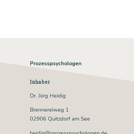
mu
und
die
Fre
heit
des
Prozesspsychologen
eig
nen
Inhaber
Leb
Dr. Jörg Heidig
Brennereiweg 1
02906 Quitzdorf am See
heidig@prozesspsychologen.de