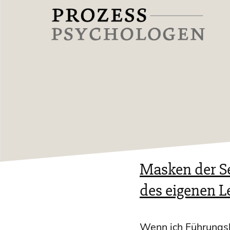
Zum
Inhalt
springen
Prozesspsychologen
Masken der Se
des eigenen 
Wenn ich Füh­rungs­krä