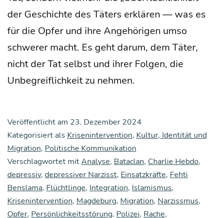
der Geschich­te des Täters erklä­ren — was es
für die Opfer und ihre Ange­hö­ri­gen umso
schwe­rer macht. Es geht dar­um, dem Täter,
nicht der Tat selbst und ihrer Fol­gen, die
Unbe­greif­lich­keit zu nehmen.
Veröffentlicht am
23. Dezember 2024
Kategorisiert als
Krisenintervention
,
Kultur, Identität und
Migration
,
Politische Kommunikation
Verschlagwortet mit
Analyse
,
Bataclan
,
Charlie Hebdo
,
depressiv
,
depressiver Narzisst
,
Einsatzkräfte
,
Fehti
Benslama
,
Flüchtlinge
,
Integration
,
Islamismus
,
Krisenintervention
,
Magdeburg
,
Migration
,
Narzissmus
,
Opfer
,
Persönlichkeitsstörung
,
Polizei
,
Rache
,