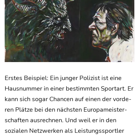
Ers­tes Bei­spiel: Ein jun­ger Poli­zist ist eine
Haus­num­mer in einer bestimm­ten Sport­art. Er
kann sich sogar Chan­cen auf einen der vor­de­
ren Plät­ze bei den nächs­ten Euro­pa­meis­ter­
schaf­ten aus­rech­nen. Und weil er in den
sozia­len Netz­wer­ken als Leis­tungs­sport­ler