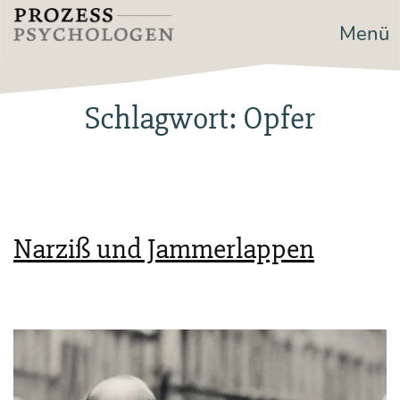
Zum
Menü
Prozesspsychologen
Inhalt
springen
Schlagwort:
Opfer
Narziß und Jammerlappen