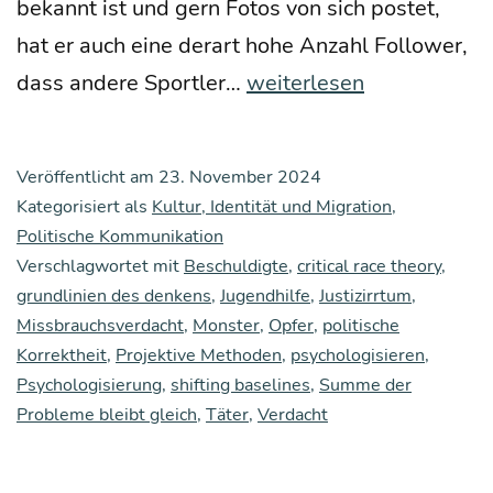
bekannt ist und gern Fotos von sich pos­tet,
hat er auch eine der­art hohe Anzahl Fol­lower,
Neue
dass ande­re Sport­ler…
weiterlesen
Mons­
ter
Veröffentlicht am
23. November 2024
Kategorisiert als
Kultur, Identität und Migration
,
Politische Kommunikation
Verschlagwortet mit
Beschuldigte
,
critical race theory
,
grundlinien des denkens
,
Jugendhilfe
,
Justizirrtum
,
Missbrauchsverdacht
,
Monster
,
Opfer
,
politische
Korrektheit
,
Projektive Methoden
,
psychologisieren
,
Psychologisierung
,
shifting baselines
,
Summe der
Probleme bleibt gleich
,
Täter
,
Verdacht