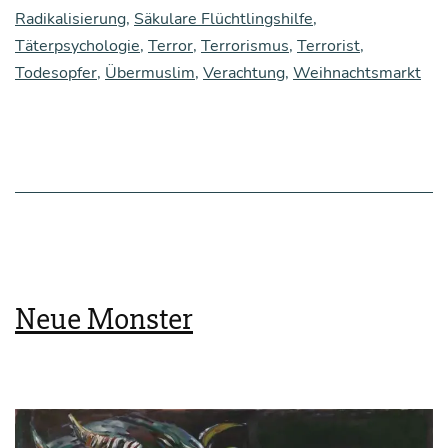
Radikalisierung
,
Säkulare Flüchtlingshilfe
,
Täterpsychologie
,
Terror
,
Terrorismus
,
Terrorist
,
Todesopfer
,
Übermuslim
,
Verachtung
,
Weihnachtsmarkt
Neue Monster