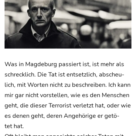
Was in Mag­de­burg pas­siert ist, ist mehr als
schreck­lich. Die Tat ist ent­setz­lich, abscheu­
lich, mit Wor­ten nicht zu beschrei­ben. Ich kann
mir gar nicht vor­stel­len, wie es den Men­schen
geht, die die­ser Ter­ro­rist ver­letzt hat, oder wie
es denen geht, deren Ange­hö­ri­ge er getö­
tet hat.