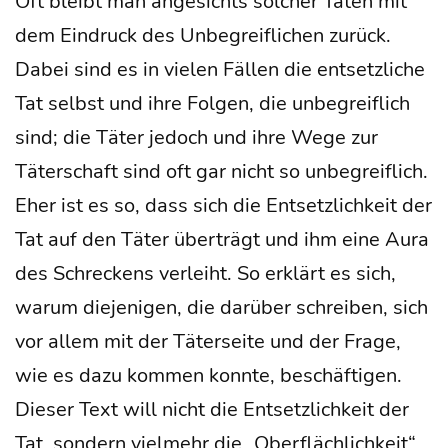
Oft bleibt man ange­sichts sol­cher Taten mit
dem Ein­druck des Unbe­greif­li­chen zurück.
Dabei sind es in vie­len Fäl­len die ent­setz­li­che
Tat selbst und ihre Fol­gen, die unbe­greif­lich
sind; die Täter jedoch und ihre Wege zur
Täter­schaft sind oft gar nicht so unbe­greif­lich.
Eher ist es so, dass sich die Ent­setz­lich­keit der
Tat auf den Täter über­trägt und ihm eine Aura
des Schre­ckens ver­leiht. So erklärt es sich,
war­um die­je­ni­gen, die dar­über schrei­ben, sich
vor allem mit der Täter­sei­te und der Fra­ge,
wie es dazu kom­men konn­te, beschäftigen.
Die­ser Text will nicht die Ent­setz­lich­keit der
Tat, son­dern viel­mehr die „Ober­fläch­lich­keit“