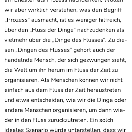
wir aber wirk­lich ver­ste­hen, was den Begriff
„Pro­zess“ aus­macht, ist es weni­ger hilf­reich,
über den „Fluss der Din­ge“ nach­zu­den­ken als
viel­mehr über die „Din­ge des Flus­ses“. Zu die­
sen „Din­gen des Flus­ses“ gehört auch der
han­deln­de Mensch, der sich gezwun­gen sieht,
die Welt um ihn her­um im Fluss der Zeit zu
orga­ni­sie­ren. Als Men­schen kön­nen wir nicht
ein­fach aus dem Fluss der Zeit her­aus­tre­ten
und etwa ent­schei­den, wie wir die Din­ge oder
ande­re Men­schen orga­ni­sie­ren, um dann wie­
der in den Fluss zurück­zu­tre­ten. Ein solch
idea­les Sze­na­rio wür­de unter­stel­len, dass wir