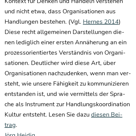
Kon­text für Den­ken und Han­deln ver­ste­hen
und nicht etwa, dass Orga­ni­sa­tio­nen aus
Hand­lun­gen bestehen. (Vgl.
Her­nes 2014
)
Die­se recht all­ge­mei­nen Dar­stel­lun­gen die­
nen ledig­lich einer ers­ten Annä­he­rung an ein
pro­zess­ori­en­tier­tes Ver­ständ­nis von Orga­ni­
sa­tio­nen. Deut­li­cher wird die­se Art, über
Orga­ni­sa­tio­nen nach­zu­den­ken, wenn man ver­
steht, wie unse­re Fähig­keit zu kom­mu­ni­zie­ren
ent­stan­den ist, und wie ver­mit­tels der Spra­
che als Instru­ment zur Hand­lungs­ko­or­di­na­ti­on
Kul­tur ent­steht. Lesen Sie dazu
die­sen Bei­
trag
.
Jörg Hei­dig