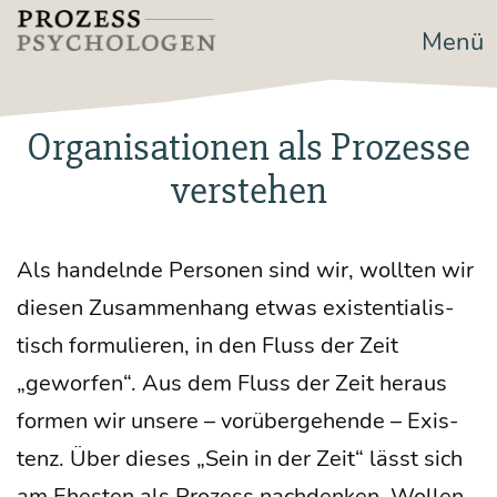
Zum
Menü
Prozesspsychologen
Inhalt
springen
Organisationen als Prozesse
verstehen
Als han­deln­de Per­so­nen sind wir, woll­ten wir
die­sen Zusam­men­hang etwas exis­ten­tia­lis­
tisch for­mu­lie­ren, in den Fluss der Zeit
„gewor­fen“. Aus dem Fluss der Zeit her­aus
for­men wir unse­re – vor­über­ge­hen­de – Exis­
tenz. Über die­ses „Sein in der Zeit“ lässt sich
am Ehes­ten als Pro­zess nach­den­ken. Wol­len