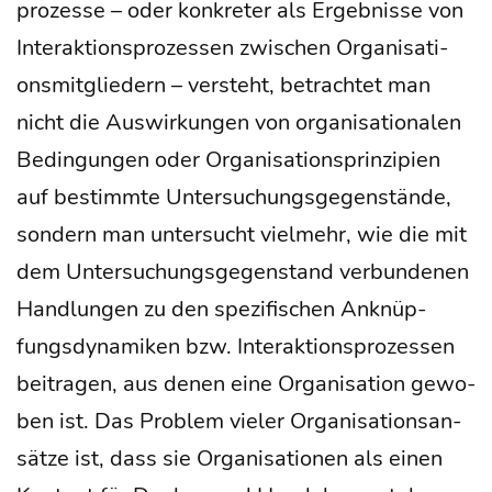
pro­zes­se – oder kon­kre­ter als Ergeb­nis­se von
Inter­ak­ti­ons­pro­zes­sen zwi­schen Orga­ni­sa­ti­
ons­mit­glie­dern – ver­steht, betrach­tet man
nicht die Aus­wir­kun­gen von orga­ni­sa­tio­na­len
Bedin­gun­gen oder Orga­ni­sa­ti­ons­prin­zi­pi­en
auf bestimm­te Unter­su­chungs­ge­gen­stän­de,
son­dern man unter­sucht viel­mehr, wie die mit
dem Unter­su­chungs­ge­gen­stand ver­bun­de­nen
Hand­lun­gen zu den spe­zi­fi­schen Anknüp­
fungs­dy­na­mi­ken bzw. Inter­ak­ti­ons­pro­zes­sen
bei­tra­gen, aus denen eine Orga­ni­sa­ti­on gewo­
ben ist. Das Pro­blem vie­ler Orga­ni­sa­ti­ons­an­
sät­ze ist, dass sie Orga­ni­sa­tio­nen als einen