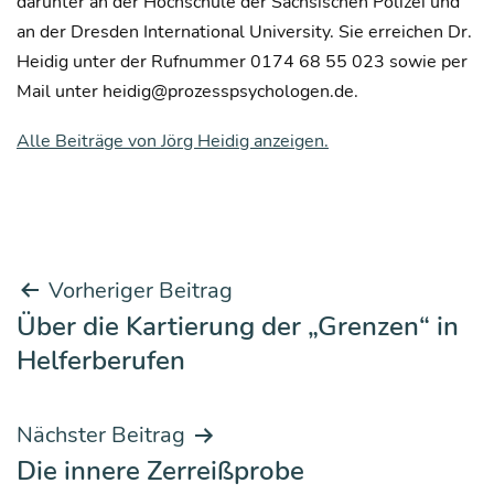
darunter an der Hochschule der Sächsischen Polizei und
an der Dresden International University. Sie erreichen Dr.
Heidig unter der Rufnummer 0174 68 55 023 sowie per
Mail unter heidig@prozesspsychologen.de.
Alle Beiträge von Jörg Heidig anzeigen.
Beitrags-
Vorheriger Beitrag
Über die Kartierung der „Grenzen“ in
Navigation
Helferberufen
Nächster Beitrag
Die innere Zerreißprobe