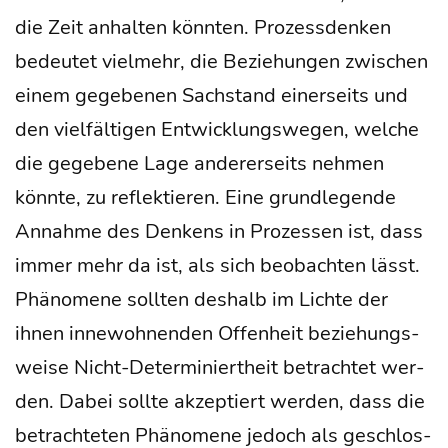
die Zeit anhal­ten könn­ten. Pro­zess­den­ken
bedeu­tet viel­mehr, die Bezie­hun­gen zwi­schen
einem gege­be­nen Sach­stand einer­seits und
den viel­fäl­ti­gen Ent­wick­lungs­we­gen, wel­che
die gege­be­ne Lage ande­rer­seits neh­men
könn­te, zu reflek­tie­ren. Eine grund­le­gen­de
Annah­me des Den­kens in Pro­zes­sen ist, dass
immer mehr da ist, als sich beob­ach­ten lässt.
Phä­no­me­ne soll­ten des­halb im Lich­te der
ihnen inne­woh­nen­den Offen­heit bezie­hungs­
wei­se Nicht-Deter­mi­niert­heit betrach­tet wer­
den. Dabei soll­te akzep­tiert wer­den, dass die
betrach­te­ten Phä­no­me­ne jedoch als geschlos­