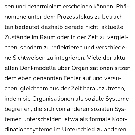
sen und deter­mi­niert erschei­nen kön­nen. Phä­
no­me­ne unter dem Pro­zess­fo­kus zu betrach­
ten bedeu­tet des­halb gera­de nicht, aktu­el­le
Zustän­de im Raum oder in der Zeit zu ver­glei­
chen, son­dern zu reflek­tie­ren und ver­schie­de­
ne Sicht­wei­sen zu inte­grie­ren. Vie­le der aktu­
el­len Denk­mo­del­le über Orga­ni­sa­tio­nen sit­zen
dem eben genann­ten Feh­ler auf und ver­su­
chen, gleich­sam aus der Zeit her­aus­zu­tre­ten,
indem sie Orga­ni­sa­tio­nen als sozia­le Sys­te­me
begrei­fen, die sich von ande­ren sozia­len Sys­
te­men unter­schei­den, etwa als for­ma­le Koor­
di­na­ti­ons­sys­te­me im Unter­schied zu ande­ren