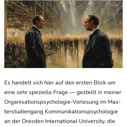
Es han­delt sich hier auf den ers­ten Blick um
eine sehr spe­zi­el­le Fra­ge — gestellt in mei­ner
Orga­­ni­­sa­­ti­ons­­psy­cho­­lo­­gie-Vor­­­le­­sung im Mas­
ter­stu­di­en­gang Kom­mu­ni­ka­ti­ons­psy­cho­lo­gie
an der Dres­den Inter­na­tio­nal Uni­ver­si­ty, die