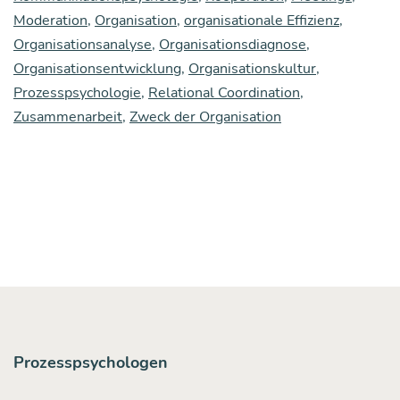
re
Moderation
,
Organisation
,
organisationale Effizienz
,
Erst­
Organisationsanalyse
,
Organisationsdiagnose
,
kon­
Organisationsentwicklung
,
Organisationskultur
,
Prozesspsychologie
,
Relational Coordination
,
takt“?
Zusammenarbeit
,
Zweck der Organisation
Prozesspsychologen