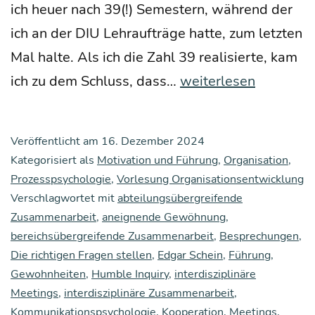
ich heu­er nach 39(!) Semes­tern, wäh­rend der
ich an der DIU Lehr­auf­trä­ge hat­te, zum letz­ten
Mal hal­te. Als ich die Zahl 39 rea­li­sier­te, kam
Wie
ich zu dem Schluss, dass…
weiterlesen
funk­
tio­
Veröffentlicht am
16. Dezember 2024
niert
Kategorisiert als
Motivation und Führung
,
Organisation
,
der
Prozesspsychologie
,
Vorlesung Organisationsentwicklung
Verschlagwortet mit
abteilungsübergreifende
„inter­
Zusammenarbeit
,
aneignende Gewöhnung
,
dis­
bereichsübergreifende Zusammenarbeit
,
Besprechungen
,
zi­
Die richtigen Fragen stellen
,
Edgar Schein
,
Führung
,
pli­
Gewohnheiten
,
Humble Inquiry
,
interdisziplinäre
Meetings
,
interdisziplinäre Zusammenarbeit
,
nä­
Kommunikationspsychologie
,
Kooperation
,
Meetings
,