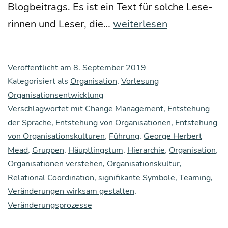
Blog­bei­trags. Es ist ein Text für sol­che Lese­
Feh­
Wie
rin­nen und Leser, die…
weiterlesen
ler
ent­
bei
ste­
ihrem
Veröffentlicht am
8. September 2019
hen
Ein­
Kategorisiert als
Organisation
,
Vorlesung
Orga­
satz
Organisationsentwicklung
Verschlagwortet mit
Change Management
ni­
,
Entstehung
der Sprache
,
Entstehung von Organisationen
,
Entstehung
sa­
von Organisationskulturen
,
Führung
,
George Herbert
tio­
Mead
,
Gruppen
,
Häuptlingstum
,
Hierarchie
,
Organisation
,
nen,
Organisationen verstehen
,
Organisationskultur
,
Relational Coordination
,
signifikante Symbole
,
Teaming
,
wie
Veränderungen wirksam gestalten
,
ver­
Veränderungsprozesse
än­