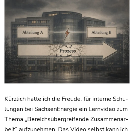
Kürz­lich hat­te ich die Freu­de, für inter­ne Schu­
lun­gen bei Sach­se­n­En­er­gie ein Lern­vi­deo zum
The­ma „Bereichs­über­grei­fen­de Zusam­men­ar­
beit“ auf­zu­neh­men. Das Video selbst kann ich