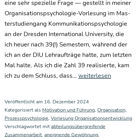
eine sehr spe­zi­el­le Fra­ge — gestellt in mei­ner
Orga­­ni­­sa­­ti­ons­­psy­cho­­lo­­gie-Vor­­­le­­sung im Mas­
ter­stu­di­en­gang Kom­mu­ni­ka­ti­ons­psy­cho­lo­gie
an der Dres­den Inter­na­tio­nal Uni­ver­si­ty, die
ich heu­er nach 39(!) Semes­tern, wäh­rend der
ich an der DIU Lehr­auf­trä­ge hat­te, zum letz­ten
Mal hal­te. Als ich die Zahl 39 rea­li­sier­te, kam
Wie
ich zu dem Schluss, dass…
weiterlesen
funk­
tio­
Veröffentlicht am
16. Dezember 2024
niert
Kategorisiert als
Motivation und Führung
,
Organisation
,
der
Prozesspsychologie
,
Vorlesung Organisationsentwicklung
Verschlagwortet mit
abteilungsübergreifende
„inter­
Zusammenarbeit
,
aneignende Gewöhnung
,