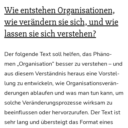
sa­
Wie entstehen Organisationen,
ti­
wie verändern sie sich, und wie
ons­
lassen sie sich verstehen?
be­
ra­
Der fol­gen­de Text soll hel­fen, das Phä­no­
tung
men „Orga­ni­sa­ti­on“ bes­ser zu ver­ste­hen – und
—
aus die­sem Ver­ständ­nis her­aus eine Vor­stel­
und
lung zu ent­wi­ckeln, wie Orga­ni­sa­ti­ons­ver­än­
eini­
de­run­gen ablau­fen und was man tun kann, um
ge
sol­che Ver­än­de­rungs­pro­zes­se wirk­sam zu
Risi­
beein­flus­sen oder her­vor­zu­ru­fen. Der Text ist
ken
sehr lang und über­steigt das For­mat eines
und