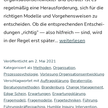
regel­mä­ßig eine Her­aus­for­de­rung, sich für die
rich­ti­gen Model­le und Vor­ge­hens­wei­sen zu
ent­schei­den. Ob die ent­spre­chen­den Ent­schei­
dun­gen „rich­tig“ — also hilf­reich — sind, wird
Die
in der Regel erst spä­ter…
weiterlesen
Pas­
sung
Veröffentlicht am
2. Mai 2021
von
Kategorisiert als
Methoden
,
Organisation
,
Mensch
Prozesspsychologie
,
Vorlesung Organisationsentwicklung
Verschlagwortet mit
Auftragsklärung
und
,
Beraterrolle
,
Beratungsmethoden
,
Brandenburg
,
Change Management
,
Orga­
Edgar Schein
,
Erwartungen
,
Erwartungsklärung
,
ni­
Fragemodell
,
Fragemodelle
,
Fragetechniken
,
Führung
,
sa­
Führungskräftecoaching
,
Humble Inquiry
,
Intervention
,