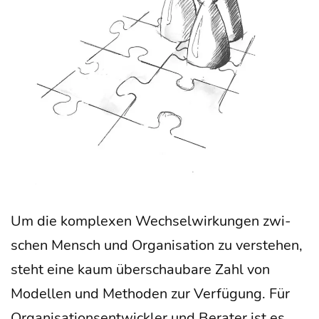
Um die kom­ple­xen Wech­sel­wir­kun­gen zwi­
schen Mensch und Orga­ni­sa­ti­on zu ver­ste­hen,
steht eine kaum über­schau­ba­re Zahl von
Model­len und Metho­den zur Ver­fü­gung. Für
Orga­ni­sa­ti­ons­ent­wick­ler und Bera­ter ist es