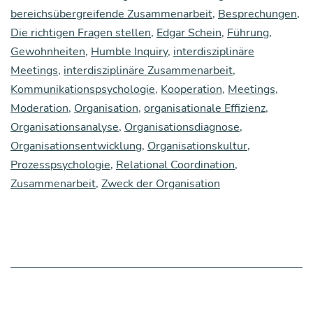
dis­
bereichsübergreifende Zusammenarbeit
,
Besprechungen
,
zi­
Die richtigen Fragen stellen
,
Edgar Schein
,
Führung
,
pli­
Gewohnheiten
,
Humble Inquiry
,
interdisziplinäre
Meetings
,
interdisziplinäre Zusammenarbeit
,
nä­
Kommunikationspsychologie
,
Kooperation
,
Meetings
,
re
Moderation
,
Organisation
,
organisationale Effizienz
,
Erst­
Organisationsanalyse
,
Organisationsdiagnose
,
kon­
Organisationsentwicklung
,
Organisationskultur
,
Prozesspsychologie
,
Relational Coordination
,
takt“?
Zusammenarbeit
,
Zweck der Organisation