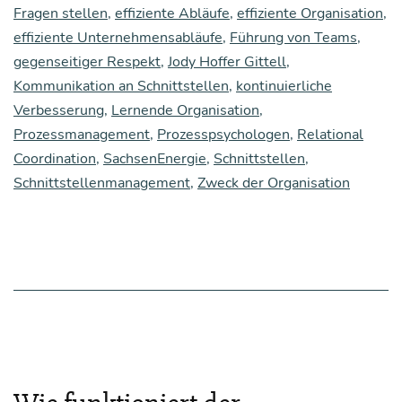
Fragen stellen
,
effiziente Abläufe
,
effiziente Organisation
,
effiziente Unternehmensabläufe
,
Führung von Teams
,
gegenseitiger Respekt
,
Jody Hoffer Gittell
,
Kommunikation an Schnittstellen
,
kontinuierliche
Verbesserung
,
Lernende Organisation
,
Prozessmanagement
,
Prozesspsychologen
,
Relational
Coordination
,
SachsenEnergie
,
Schnittstellen
,
Schnittstellenmanagement
,
Zweck der Organisation