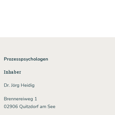
dern
sie
sich,
und
wie
las­
sen
Prozesspsychologen
sie
sich
Inhaber
ver­
Dr. Jörg Heidig
ste­
hen?
Brennereiweg 1
02906 Quitzdorf am See