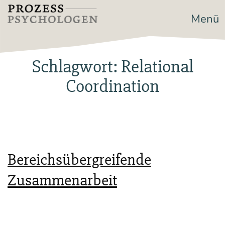
Zum
Menü
Prozesspsychologen
Inhalt
springen
Schlagwort:
Relational
Coordination
Bereichsübergreifende
Zusammenarbeit