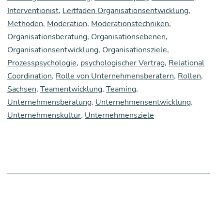
Interventionist
,
Leitfaden Organisationsentwicklung
,
ti­
Methoden
,
Moderation
,
Moderationstechniken
,
on:
Organisationsberatung
,
Organisationsebenen
,
Hilf­
Organisationsentwicklung
,
Organisationsziele
,
rei­
Prozesspsychologie
,
psychologischer Vertrag
,
Relational
Coordination
,
Rolle von Unternehmensberatern
,
Rollen
,
che
Sachsen
,
Teamentwicklung
,
Teaming
,
Fra­
Unternehmensberatung
,
Unternehmensentwicklung
,
ge-
Unternehmenskultur
,
Unternehmensziele
Model­
le
für
die
Orga­
ni­