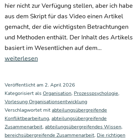
hier nicht zur Ver­fü­gung stel­len, aber ich habe
aus dem Skript für das Video einen Arti­kel
gemacht, der die wich­tigs­ten Betrach­tun­gen
und Metho­den ent­hält. Der Inhalt des Arti­kels
Bereichs­
basiert im Wesent­li­chen auf dem…
über­
weiterlesen
grei­
fen­
Veröffentlicht am
2. April 2026
de
Kategorisiert als
Organisation
,
Prozesspsychologie
,
Zusam­
Vorlesung Organisationsentwicklung
Verschlagwortet mit
abteilungsübergreifende
men­
Konfliktbearbeitung
,
abteilungsübergreifende
ar­
Zusammenarbeit
,
abteilungsübergreifendes Wissen
,
beit
bereichsübergreifende Zusammenarbeit
,
Die richtigen