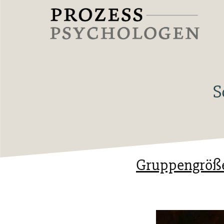
Zum
Inhalt
springen
Prozesspsychologen
S
Gruppengröß