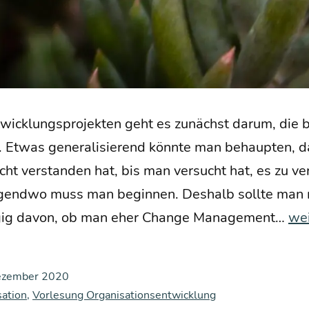
ent­wick­lungs­pro­jek­ten geht es zunächst dar­um, die 
hen. Etwas gene­ra­li­sie­rend könn­te man behaup­ten,
ht ver­stan­den hat, bis man ver­sucht hat, es zu ver
gend­wo muss man begin­nen. Des­halb soll­te man m
Mo
gig davon, ob man eher Chan­ge Manage­ment…
wei
le
un
ezember 2020
Me
sation
,
Vorlesung Organisationsentwicklung