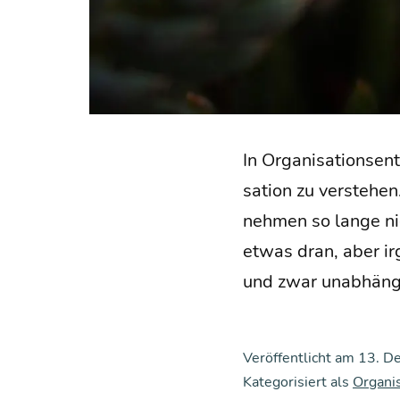
In Orga­ni­sa­ti­ons­
sa­ti­on zu ver­ste­
neh­men so lan­ge nic
etwas dran, aber ir
und zwar unab­hän­
Veröffentlicht am
13. D
Kategorisiert als
Organi