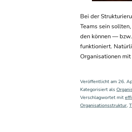
Bei der Struk­tu­rie­
Teams sein soll­ten, 
den kön­nen — bzw. w
funk­tio­niert. Natür
Orga­ni­sa­tio­nen mi
Veröffentlicht am
26. Ap
Kategorisiert als
Organi
Verschlagwortet mit
eff
Organisationsstruktur
,
T