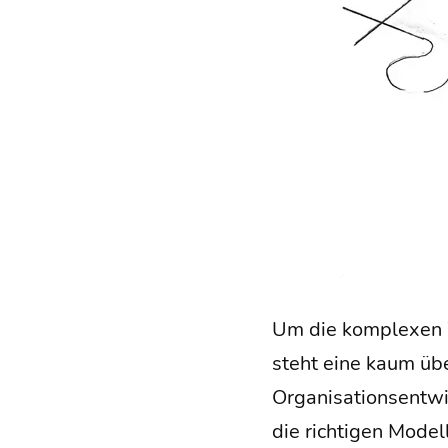
Um die kom­ple­xen W
steht eine kaum übe
Orga­ni­sa­ti­ons­ent­
die rich­ti­gen Model