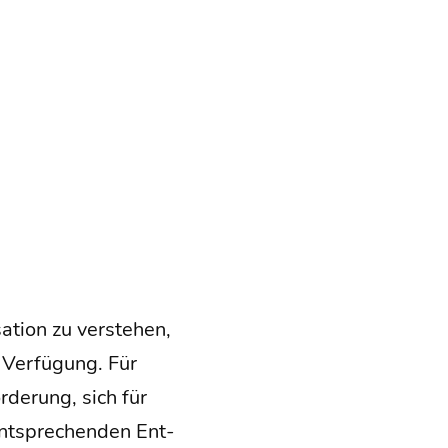
ti­on zu ver­ste­hen,
Ver­fü­gung. Für
r­de­rung, sich für
nt­spre­chen­den Ent­