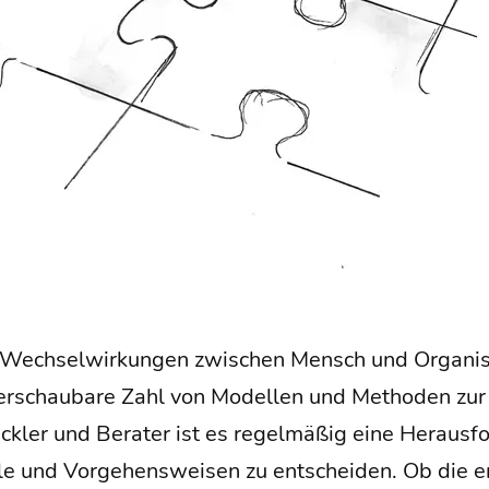
ech­sel­wir­kun­gen zwi­schen Mensch und Orga­ni­sa­
r­schau­ba­re Zahl von Model­len und Metho­den zur 
wick­ler und Bera­ter ist es regel­mä­ßig eine Her­aus­fo
­le und Vor­ge­hens­wei­sen zu ent­schei­den. Ob die e