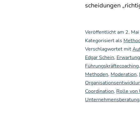
schei­dun­gen „rich­
Veröffentlicht am
2. Ma
Kategorisiert als
Metho
Verschlagwortet mit
Auf
Edgar Schein
,
Erwartun
Führungskräftecoaching
Methoden
,
Moderation
,
Organisationsentwicklu
Coordination
,
Rolle von
Unternehmensberatung