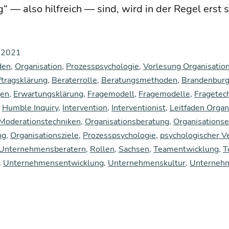
tig“ — also hilf­reich — sind, wird in der Regel erst 
i 2021
den
,
Organisation
,
Prozesspsychologie
,
Vorlesung Organisatio
tragsklärung
,
Beraterrolle
,
Beratungsmethoden
,
Brandenbur
gen
,
Erwartungsklärung
,
Fragemodell
,
Fragemodelle
,
Fragetec
,
Humble Inquiry
,
Intervention
,
Interventionist
,
Leitfaden Organ
Moderationstechniken
,
Organisationsberatung
,
Organisations
ng
,
Organisationsziele
,
Prozesspsychologie
,
psychologischer V
 Unternehmensberatern
,
Rollen
,
Sachsen
,
Teamentwicklung
,
T
,
Unternehmensentwicklung
,
Unternehmenskultur
,
Unternehm