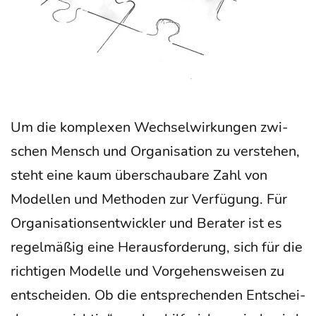
Um die kom­ple­xen Wech­sel­wir­kun­gen zwi­
schen Mensch und Orga­ni­sa­ti­on zu ver­ste­hen,
steht eine kaum über­schau­ba­re Zahl von
Model­len und Metho­den zur Ver­fü­gung. Für
Orga­ni­sa­ti­ons­ent­wick­ler und Bera­ter ist es
regel­mä­ßig eine Her­aus­for­de­rung, sich für die
rich­ti­gen Model­le und Vor­ge­hens­wei­sen zu
ent­schei­den. Ob die ent­spre­chen­den Ent­schei­