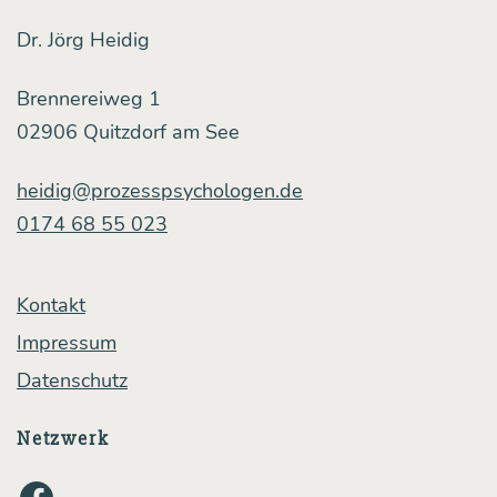
ra­
Dr. Jörg Heidig
tung
Brennereiweg 1
—
02906 Quitzdorf am See
und
eini­
heidig@prozesspsychologen.de
ge
0174 68 55 023
Risi­
ken
Kontakt
und
Impressum
Feh­
Datenschutz
ler
Netzwerk
bei
ihrem
Facebook