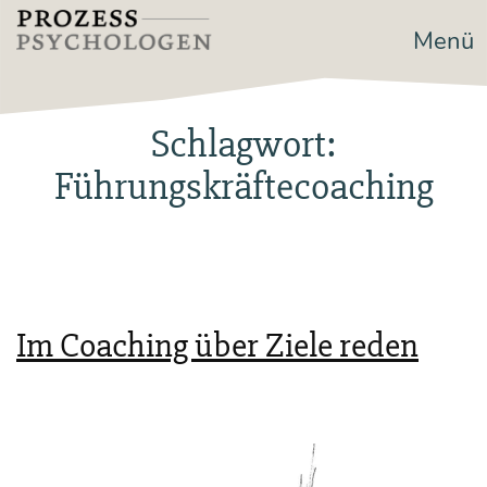
Zum
Menü
Prozesspsychologen
Inhalt
springen
Schlagwort:
Führungskräftecoaching
Im Coaching über Ziele reden