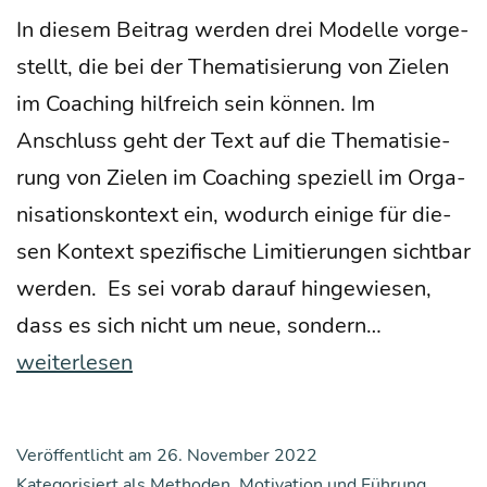
In die­sem Bei­trag wer­den drei Model­le vor­ge­
stellt, die bei der The­ma­ti­sie­rung von Zie­len
im Coa­ching hilf­reich sein kön­nen. Im
Anschluss geht der Text auf die The­ma­ti­sie­
rung von Zie­len im Coa­ching spe­zi­ell im Orga­
ni­sa­ti­ons­kon­text ein, wodurch eini­ge für die­
sen Kon­text spe­zi­fi­sche Limi­tie­run­gen sicht­bar
wer­den. Es sei vor­ab dar­auf hin­ge­wie­sen,
Im
dass es sich nicht um neue, son­dern…
Coa­
weiterlesen
ching
über
Veröffentlicht am
26. November 2022
Zie­
Kategorisiert als
Methoden
,
Motivation und Führung