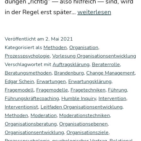
dun­gen „rich­tig“ — also hilf­reich — sind, wird
Die
in der Regel erst spä­ter…
weiterlesen
Pas­
sung
Veröffentlicht am
2. Mai 2021
von
Kategorisiert als
Methoden
,
Organisation
,
Mensch
Prozesspsychologie
,
Vorlesung Organisationsentwicklung
Verschlagwortet mit
Auftragsklärung
und
,
Beraterrolle
,
Beratungsmethoden
,
Brandenburg
,
Change Management
,
Orga­
Edgar Schein
,
Erwartungen
,
Erwartungsklärung
,
ni­
Fragemodell
,
Fragemodelle
,
Fragetechniken
,
Führung
,
sa­
Führungskräftecoaching
,
Humble Inquiry
,
Intervention
,
Interventionist
,
Leitfaden Organisationsentwicklung
,
ti­
Methoden
,
Moderation
,
Moderationstechniken
,
on:
Organisationsberatung
,
Organisationsebenen
,
Hilf­
Organisationsentwicklung
,
Organisationsziele
,
rei­
Prozesspsychologie
,
psychologischer Vertrag
,
Relational