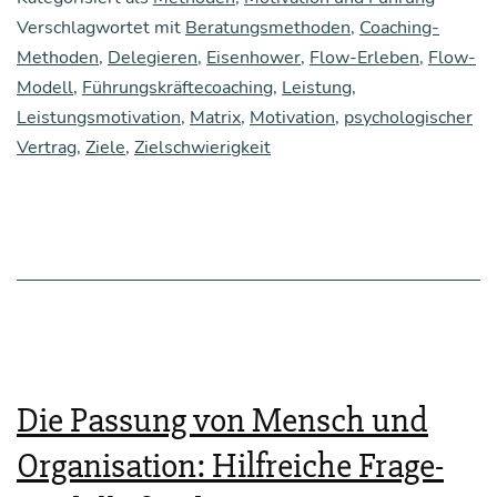
le reden
Verschlagwortet mit
Beratungsmethoden
,
Coaching-
Methoden
,
Delegieren
,
Eisenhower
,
Flow-Erleben
,
Flow-
Modell
,
Führungskräftecoaching
,
Leistung
,
Leistungsmotivation
,
Matrix
,
Motivation
,
psychologischer
Vertrag
,
Ziele
,
Zielschwierigkeit
Die Passung von Mensch und
Organisation: Hilfreiche Frage-