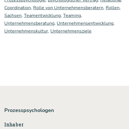
Coordination
,
Rolle von Unternehmensberatern
,
Rollen
,
che
Sachsen
,
Teamentwicklung
,
Teaming
,
Fra­
Unternehmensberatung
,
Unternehmensentwicklung
,
ge-
Unternehmenskultur
,
Unternehmensziele
Model­
le
für
die
Orga­
ni­
sa­
ti­
Prozesspsychologen
ons­
Inhaber
be­