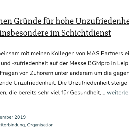
chen Gründe für hohe Unzufriedenhe
 insbesondere im Schichtdienst
mein­sam mit mei­nen Kol­le­gen von MAS Part­ners e
ng und ‑zufrie­den­heit auf der Mes­se BGM­pro in Leip
n Fra­gen von Zuhö­rern unter ande­rem um die gegen
n­de Unzu­frie­den­heit. Die Unzu­frie­den­heit stei­ge 
Die
en, die bereits sehr viel für Gesund­heit,…
weiterl
tat­
säch­
zember 2019
li­
eiterbindung
,
Organisation