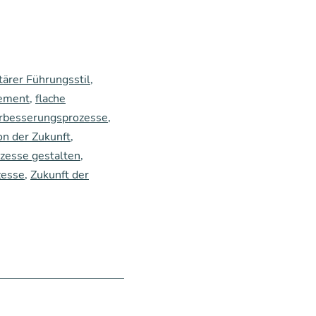
tärer Führungsstil
,
ement
,
flache
erbesserungsprozesse
,
on der Zukunft
,
zesse gestalten
,
zesse
,
Zukunft der