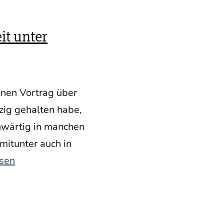
it unter
inen Vor­trag über
­zig gehal­ten habe,
­wär­tig in man­chen
mit­un­ter auch in
esen