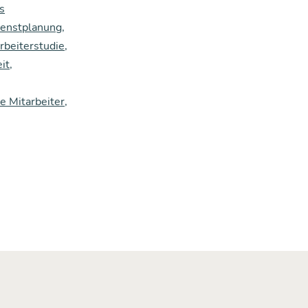
s
ienstplanung
,
beiterstudie
,
it
,
 Mitarbeiter
,