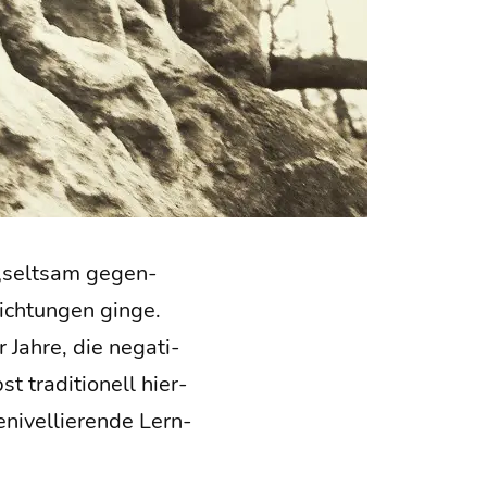
e „selt­sam gegen­
Rich­tun­gen gin­ge.
Jah­re, die nega­ti­
 tra­di­tio­nell hier­
­ni­vel­lie­ren­de Lern­