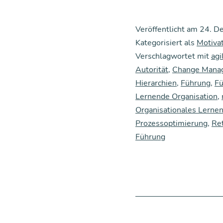
die
Aut
Veröffentlicht am
24. D
ri­
Kategorisiert als
Motiva
tät
Verschlagwortet mit
ag
Autorität
,
Change Mana
in
Hierarchien
,
Führung
,
Fü
uns
Lernende Organisation
,
re
Organisationales Lerne
Org
Prozessoptimierung
,
Ret
Führung
ni­
sa­
tio­
nen
zur