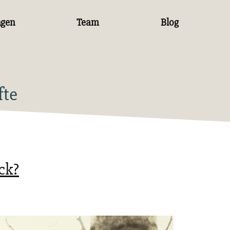
ngen
Team
Blog
fte
ck?