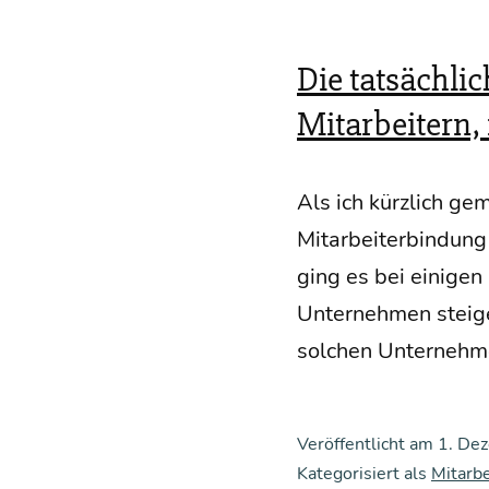
Die tatsächli
Mitarbeitern,
Als ich kürz­lich ge
Mit­ar­bei­ter­bin­du
ging es bei eini­ge
Unter­neh­men stei­ge
sol­chen Unter­neh­m
Veröffentlicht am
1. De
Kategorisiert als
Mitarb